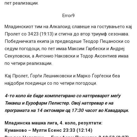
пет реализации.
Error9
Младинскиот тим на Алкалоид славеше на гостувањето кај
Пролет со 34:23 (19:13) и стигна до втор триумф сезонава.
Победничката екипа ја предводеше Теодор Пецаноски со
седум погодоци, по пет имаа Максим Гарбески и Андреј
Секуловски, а Антонио Наковски и Тодор Аксентиев имаа
по четири реализации.
Кај Пролет, Ѓорѓи Лешниковски и Марко Ѓорѓески беа
најдобри поединци со по четири погодоци.
4-то коло ќе биде комплетирано со натпреварот меѓу
Тиквеш и Еурофарм Пелистер. Овој натпревар е на
програмата на 14 октомври од 17:30 часот во Кавадарци.
Младинска машка лига, 4. коло, резултати:
Куманово – Мулти Есенс 23:33 (12:14)