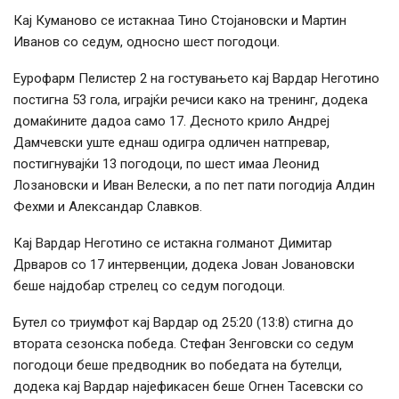
Кај Куманово се истакнаа Тино Стојановски и Мартин
Иванов со седум, односно шест погодоци.
Еурофарм Пелистер 2 на гостувањето кај Вардар Неготино
постигна 53 гола, играјќи речиси како на тренинг, додека
домаќините дадоа само 17. Десното крило Андреј
Дамчевски уште еднаш одигра одличен натпревар,
постигнувајќи 13 погодоци, по шест имаа Леонид
Лозановски и Иван Велески, а по пет пати погодија Алдин
Фехми и Александар Славков.
Кај Вардар Неготино се истакна голманот Димитар
Дрваров со 17 интервенции, додека Јован Јовановски
беше најдобар стрелец со седум погодоци.
Бутел со триумфот кај Вардар од 25:20 (13:8) стигна до
втората сезонска победа. Стефан Зенговски со седум
погодоци беше предводник во победата на бутелци,
додека кај Вардар најефикасен беше Огнен Тасевски со