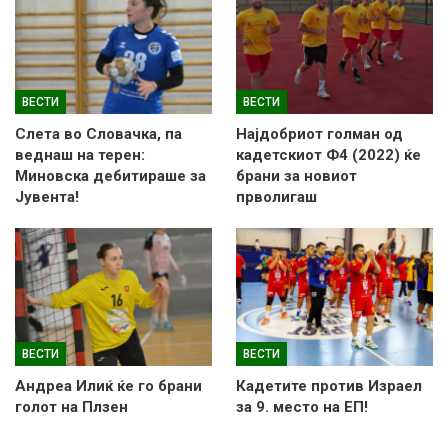
ВЕСТИ
ВЕСТИ
Слетa во Словачка, па
Најдобриот голман од
веднаш на терен:
кадетскиот Ф4 (2022) ќе
Миновска дебитираше за
брани за новиот
Јувента!
прволигаш
ВЕСТИ
ВЕСТИ
Андреа Илиќ ќе го брани
Кадетите против Израел
голот на Плзен
за 9. место на ЕП!