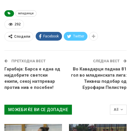
младинци
292
Facebook
Twitter
Сподели
ПРЕТХОДНА ВЕСТ
СЛЕДНА ВЕСТ
Гарабаја: Барса е една од
Во Кавадарци паднаа 81
најдобрите светски
гол во младинската лига:
екипи, секој натпревар
Тиквеш подобар од
против нив е посебен!
Еурофарм Пелистер
МОЖЕБИ ЌЕ ВИ СЕ ДОПАДНЕ
All