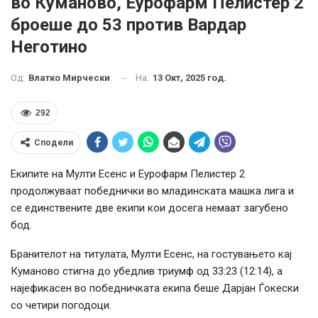
во Куманово, Еурофарм Пелистер 2
броеше до 53 против Вардар
Неготино
На:
13 Окт, 2025 год.
Од:
Влатко Мирчески
292
Сподели
Екипите на Мулти Есенс и Еурофарм Пелистер 2
продолжуваат победнички во младинската машка лига и
се единствените две екипи кои досега немаат загубено
бод.
Бранителот на титулата, Мулти Есенс, на гостувањето кај
Куманово стигна до убедлив триумф од 33:23 (12:14), а
најефикасен во победничката екипа беше Дарјан Ѓокески
со четири погодоци.