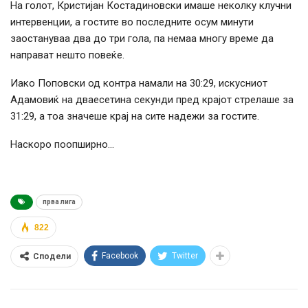
На голот, Кристијан Костадиновски имаше неколку клучни
интервенции, а гостите во последните осум минути
заостануваа два до три гола, па немаа многу време да
направат нешто повеќе.
Иако Поповски од контра намали на 30:29, искусниот
Адамовиќ на дваесетина секунди пред крајот стрелаше за
31:29, а тоа значеше крај на сите надежи за гостите.
Наскоро поопширно…
прва лига
822
Facebook
Twitter
Сподели