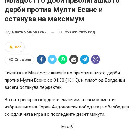
Младост го доби прволигашкото
дерби против Мулти Есенс и
останува на максимум
На:
25 Окт, 2025 год.
Од:
Влатко Мирчески
822
Сподели
Екипата на Младост славеше во прволигашкото дерби
против Мулти Есенс со 31:30 (16:15), и тимот од Богданци
засега останува перфектен.
Во натпревар во кој двете екипи имаа свои моменти,
избраниците на Горан Андоновски победата ја обезбедија
со одличната игра во последните десет минути.
Error9