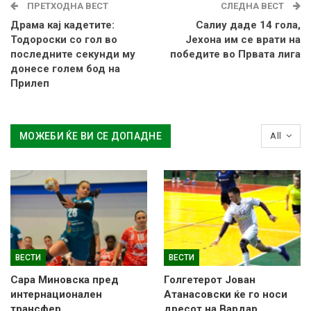
ПРЕТХОДНА ВЕСТ
СЛЕДНА ВЕСТ
Драма кај кадетите:
Салиу даде 14 гола,
Тодороски со гол во
Јехона им се врати на
последните секунди му
победите во Првата лига
донесе голем бод на
Прилеп
МОЖЕБИ ЌЕ ВИ СЕ ДОПАДНЕ
All
ВЕСТИ
ВЕСТИ
Сара Миновска пред
Голгетерот Јован
интернационален
Атанасовски ќе го носи
трансфер
дресот на Вардар