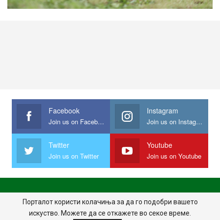
Facebook
Instagram
Join us on Facebook
Join us on Instagram
Twitter
Youtube
Join us on Twitter
Join us on Youtube
ПОЧЕТНА
ПОЛИТИКА НА ПРИВАТНОСТ
ИМПРЕСУМ
Порталот користи колачиња за да го подобри вашето
искуство. Можете да се откажете во секое време.
ПРАВИЛА НА КОРИСТЕЊЕ