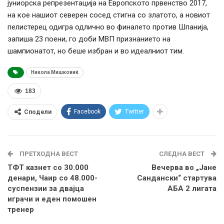
јуниорска репрезентација на Европското првенство 2017,
на кое нашиот северен сосед стигна со златото, а новиот
пелистерец одигра одлично во финалето против Шпанија,
запиша 23 поени, го доби МВП признанието на
шампионатот, но беше избран и во идеалниот тим.
Никола Мишковиќ
183
Facebook
Twitter
Сподели
ПРЕТХОДНА ВЕСТ
СЛЕДНА ВЕСТ
ТФТ казнет со 30.000
Вечерва во „Јане
денари, Чаир со 48.000-
Сандански“ стартува
суспензии за двајца
АБА 2 лигата
играчи и еден помошен
тренер