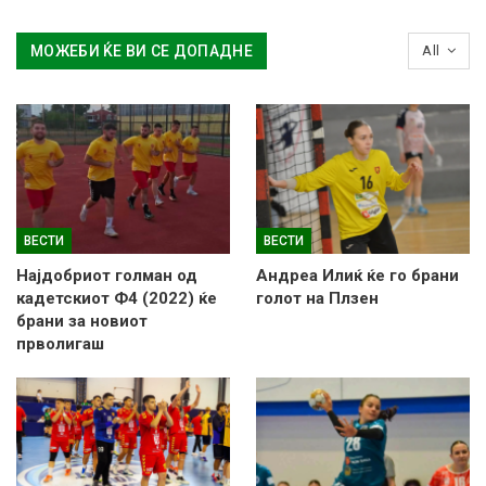
МОЖЕБИ ЌЕ ВИ СЕ ДОПАДНЕ
All
ВЕСТИ
ВЕСТИ
Најдобриот голман од
Андреа Илиќ ќе го брани
кадетскиот Ф4 (2022) ќе
голот на Плзен
брани за новиот
прволигаш