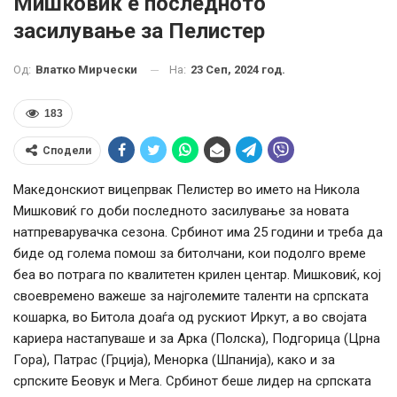
Мишковиќ е последното
засилување за Пелистер
На:
23 Сеп, 2024 год.
Од:
Влатко Мирчески
183
Сподели
Македонскиот вицепрвак Пелистер во името на Никола
Мишковиќ го доби последното засилување за новата
натпреварувачка сезона. Србинот има 25 години и треба да
биде од голема помош за битолчани, кои подолго време
беа во потрага по квалитетен крилен центар. Мишковиќ, кој
своевремено важеше за најголемите таленти на српската
кошарка, во Битола доаѓа од рускиот Иркут, а во својата
кариера настапуваше и за Арка (Полска), Подгорица (Црна
Гора), Патрас (Грција), Менорка (Шпанија), како и за
српските Беовук и Мега. Србинот беше лидер на српската