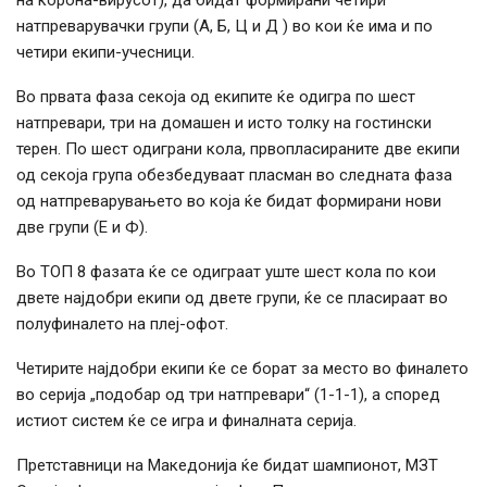
натпреварувачки групи (А, Б, Ц и Д ) во кои ќе има и по
четири екипи-учесници.
Во првата фаза секоја од екипите ќе одигра по шест
натпревари, три на домашен и исто толку на гостински
терен. По шест одиграни кола, првопласираните две екипи
од секоја група обезбедуваат пласман во следната фаза
од натпреварувањето во која ќе бидат формирани нови
две групи (Е и Ф).
Во ТОП 8 фазата ќе се одиграат уште шест кола по кои
двете најдобри екипи од двете групи, ќе се пласираат во
полуфиналето на плеј-офот.
Четирите најдобри екипи ќе се борат за место во финалето
во серија „подобар од три натпревари“ (1-1-1), а според
истиот систем ќе се игра и финалната серија.
Претставници на Македонија ќе бидат шампионот, МЗТ