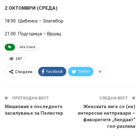
2.ОКТОМВРИ (СРЕДА)
18.00: Шибенка – Златибор
21.00: Подгорица – Вршац
аба 2 лига
197
Facebook
Twitter
Сподели
ПРЕТХОДНА ВЕСТ
СЛЕДНА ВЕСТ
Мишковиќ е последното
Женската лига со (не)
засилување за Пелистер
интересни натпревари –
фаворитите „билдаат“
гол-разлика