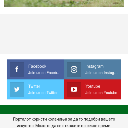
Facebook
Instagram
Join us on Facebook
Join us on Instagram
Twitter
Youtube
Join us on Twitter
Join us on Youtube
ПОЧЕТНА
ПОЛИТИКА НА ПРИВАТНОСТ
ИМПРЕСУМ
Порталот користи колачиња за да го подобри вашето
искуство. Можете да се откажете во секое време.
ПРАВИЛА НА КОРИСТЕЊЕ