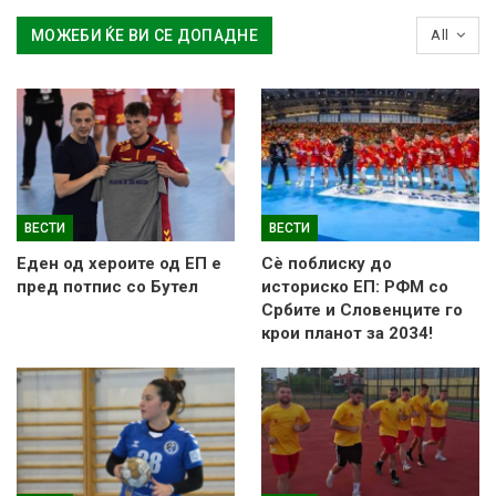
МОЖЕБИ ЌЕ ВИ СЕ ДОПАДНЕ
All
ВЕСТИ
ВЕСТИ
Еден од хероите од ЕП е
Сè поблиску до
пред потпис со Бутел
историско ЕП: РФМ со
Србите и Словенците го
крои планот за 2034!