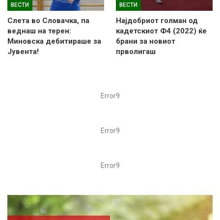
ВЕСТИ
ВЕСТИ
Слетa во Словачка, па
Најдобриот голман од
веднаш на терен:
кадетскиот Ф4 (2022) ќе
Миновска дебитираше за
брани за новиот
Јувента!
прволигаш
Error9
Error9
Error9