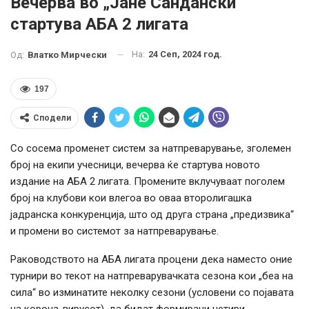
Вечерва во „Јане Сандански“
стартува АБА 2 лигата
На:
24 Сеп, 2024 год.
Од:
Влатко Мирчески
197
Сподели
Со сосема променет систем за натпреварување, зголемен
број на екипи учесници, вечерва ќе стартува новото
издание на АБА 2 лигата. Промените вклучуваат поголем
број на клубови кои влегоа во оваа второлигашка
јадранска конкуренција, што од друга страна „предизвика“
и промени во системот за натпреварување.
Раководството на АБА лигата процени дека наместо оние
турнири во текот на натпреварувачката сезона кои „беа на
сила“ во изминатите неколку сезони (условени со појавата
на корона-вирусот), да бидат формирани четири