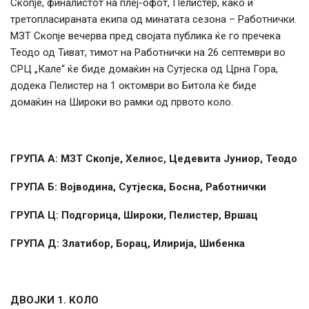
Скопје, финалистот на плеј-офот, Пелистер, како и
третопласираната екипа од минатата сезона – Работнички.
МЗТ Скопје вечерва пред својата публика ќе го пречека
Теодо од Тиват, тимот на Работнички на 26 септември во
СРЦ „Кале“ ќе биде домаќин на Сутјеска од Црна Гора,
додека Пелистер на 1 октомври во Битола ќе биде
домаќин на Широки во рамки од првото коло.
ГРУПА А: МЗТ Скопје, Хелиос, Цедевита Јуниор, Теодо
ГРУПА Б: Војводина, Сутјеска, Босна, Работнички
ГРУПА Ц: Подгорица, Широки, Пелистер, Вршац
ГРУПА Д: Златибор, Борац, Илирија, Шибенка
ДВОЈКИ 1. КОЛО