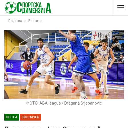
Почетна
Вести
ФОТО: ABA league / Dragana Stjepanovic
ВЕСТИ
КОШАРКА