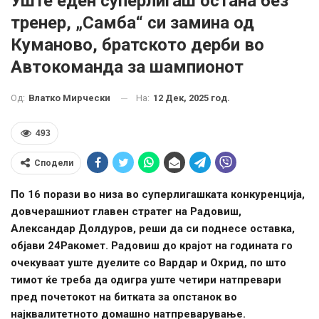
Уште еден суперлигаш остана без
тренер, „Самба“ си замина од
Куманово, братското дерби во
Автокоманда за шампионот
На:
12 Дек, 2025 год.
Од:
Влатко Мирчески
493
Сподели
По 16 порази во низа во суперлигашката конкуренција,
довчерашниот главен стратег на Радовиш,
Александар Долдуров, реши да си поднесе оставка,
објави 24Ракомет. Радовиш до крајот на годината го
очекуваат уште дуелите со Вардар и Охрид, по што
тимот ќе треба да одигра уште четири натпревари
пред почетокот на битката за опстанок во
најквалитетното домашно натпреварување.