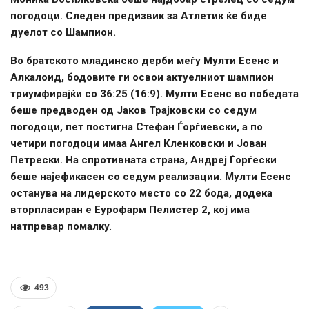
погодоци. Следен предизвик за Атлетик ќе биде
дуелот со Шампион.
Во братското младинско дерби меѓу Мулти Есенс и
Алкалоид, бодовите ги освои актуелниот шампион
триумфирајќи со 36:25 (16:9). Мулти Есенс во победата
беше предводен од Јаков Трајковски со седум
погодоци, пет постигна Стефан Ѓорѓиевски, а по
четири погодоци имаа Ангел Кленковски и Јован
Петрески. На спротивната страна, Андреј Ѓорѓески
беше најефикасен со седум реализации. Мулти Есенс
останува на лидерското место со 22 бода, додека
вторпласиран е Еурофарм Пелистер 2, кој има
натпревар помалку
.
493