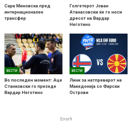
Сара Миновска пред
Голгетерот Јован
интернационален
Атанасовски ќе го носи
трансфер
дресот на Вардар
Неготино
ВЕСТИ
ВЕСТИ
Во последен момент: Аце
Линк за натпреварот на
Станковски го презеде
Македонија со Фарски
Вардар Неготино
Острови
Error9