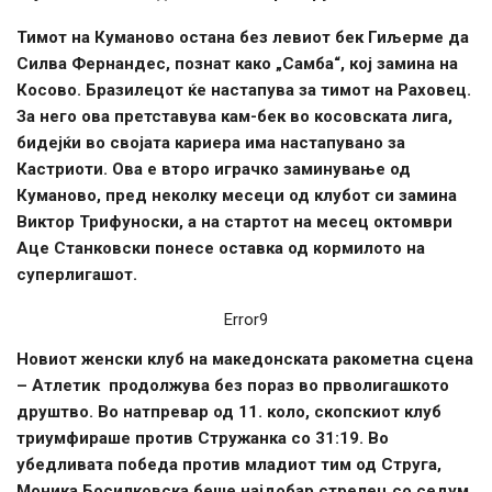
Тимот на Куманово остана без левиот бек Гиљерме да
Силва Фернандес, познат како „Самба“, кој замина на
Косово. Бразилецот ќе настапува за тимот на Раховец.
За него ова претставува кам-бек во косовската лига,
бидејќи во својата кариера има настапувано за
Кастриоти. Ова е второ играчко заминување од
Куманово, пред неколку месеци од клубот си замина
Виктор Трифуноски, а на стартот на месец октомври
Аце Станковски понесе оставка од кормилото на
суперлигашот.
Error9
Новиот женски клуб на македонската ракометна сцена
– Атлетик продолжува без пораз во прволигашкото
друштво. Во натпревар од 11. коло, скопскиот клуб
триумфираше против Стружанка со 31:19. Во
убедливата победа против младиот тим од Струга,
Моника Босилковска беше најдобар стрелец со седум