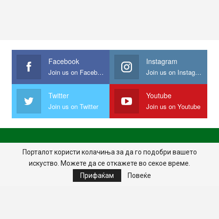
Facebook
Instagram
Join us on Facebook
Join us on Instagram
Twitter
Youtube
Join us on Twitter
Join us on Youtube
ПОЧЕТНА
ПОЛИТИКА НА ПРИВАТНОСТ
ИМПРЕСУМ
Порталот користи колачиња за да го подобри вашето
искуство. Можете да се откажете во секое време.
ПРАВИЛА НА КОРИСТЕЊЕ
Прифаќам
Повеќе
© 2024 - Сите права задржани.
Website Design:
MKNet