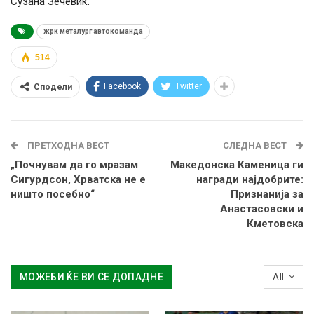
Сузана Зечевиќ.
жрк металург автокоманда
514
Facebook
Twitter
Сподели
ПРЕТХОДНА ВЕСТ
СЛЕДНА ВЕСТ
„Почнувам да го мразам
Македонска Каменица ги
Сигурдсон, Хрватска не е
награди најдобрите:
ништо посебно“
Признанија за
Анастасовски и
Кметовска
МОЖЕБИ ЌЕ ВИ СЕ ДОПАДНЕ
All