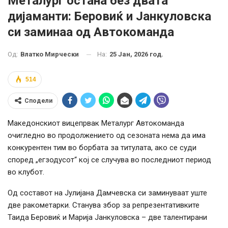
Металург остана без двата
дијаманти: Беровиќ и Јанкуловска
си заминаа од Автокоманда
На:
25 Јан, 2026 год.
Од:
Влатко Мирчески
514
Сподели
Македонскиот вицепрвак Металург Автокоманда
очигледно во продолжението од сезоната нема да има
конкурентен тим во борбата за титулата, ако се суди
според „егзодусот“ кој се случува во последниот период
во клубот.
Од составот на Јулијана Дамчевска си заминуваат уште
две ракометарки. Станува збор за репрезентативките
Таида Беровиќ и Марија Јанкуловска – две талентирани