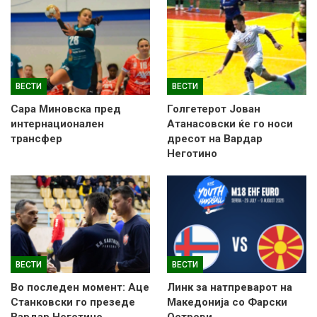
ВЕСТИ
ВЕСТИ
Сара Миновска пред
Голгетерот Јован
интернационален
Атанасовски ќе го носи
трансфер
дресот на Вардар
Неготино
ВЕСТИ
ВЕСТИ
Во последен момент: Аце
Линк за натпреварот на
Станковски го презеде
Македонија со Фарски
Вардар Неготино
Острови