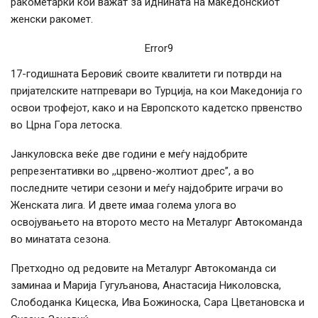
ракометарки кои важат за иднината на македонскиот
женски ракомет.
Error9
17-годишната Беровиќ своите квалитети ги потврди на
пријателските натпревари во Турција, на кои Македонија го
освои трофејот, како и на Европското кадетско првенство
во Црна Гора летоска.
Јанкуловска веќе две години е меѓу најдобрите
репрезентативки во ,,црвено-жолтиот дрес”, а во
последните четири сезони и меѓу најдобрите играчи во
Женската лига. И двете имаа голема улога во
освојувањето на второто место на Металург Автокоманда
во минатата сезона.
Претходно од редовите на Металург Автокоманда си
заминаа и Марија Гугуљанова, Анастасија Николовска,
Слободанка Кицеска, Ива Божиноска, Сара Цветановска и