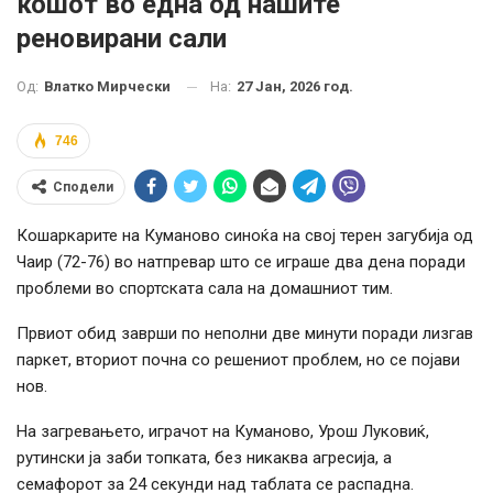
кошот во една од нашите
реновирани сали
На:
27 Јан, 2026 год.
Од:
Влатко Мирчески
746
Сподели
Кошаркарите на Куманово синоќа на свој терен загубија од
Чаир (72-76) во натпревар што се играше два дена поради
проблеми во спортската сала на домашниот тим.
Првиот обид заврши по неполни две минути поради лизгав
паркет, вториот почна со решениот проблем, но се појави
нов.
На загревањето, играчот на Куманово, Урош Луковиќ,
рутински ја заби топката, без никаква агресија, а
семафорот за 24 секунди над таблата се распадна.