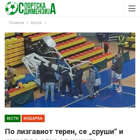
Почетна
Вести
ВЕСТИ
КОШАРКА
По лизгавиот терен, се „сруши“ и