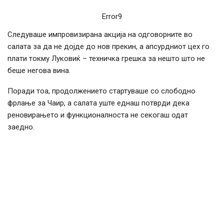
Error9
Следуваше импровизирана акција на одговорните во
салата за да не дојде до нов прекин, а апсурдниот цех го
плати токму Луковиќ – техничка грешка за нешто што не
беше негова вина.
Поради тоа, продолжението стартуваше со слободно
фрлање за Чаир, а салата уште еднаш потврди дека
реновирањето и функционалноста не секогаш одат
заедно.