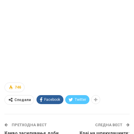
746
Facebook
Twitter
Сподели
ПРЕТХОДНА ВЕСТ
СЛЕДНА ВЕСТ
Какво засилување доби
Крај на шпекулациите: