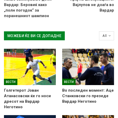
Вардар: Беровиќ како
Вајлупов не доаѓа во
„полн погодок“ за
Вардар
поранешниот шампион
МОЖЕБИ ЌЕ ВИ СЕ ДОПАДНЕ
All
ВЕСТИ
ВЕСТИ
Голгетерот Јован
Во последен момент: Аце
Атанасовски ќе го носи
Станковски го презеде
дресот на Вардар
Вардар Неготино
Неготино