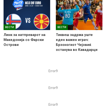
ВЕСТИ
ВЕСТИ
Линк за натпреварот на
Тиквеш задржа уште
Македонија со Фарски
еден важен играч:
Острови
Брзоногиот Чејовиќ
останува во Кавадарци
Error9
Error9
Error9