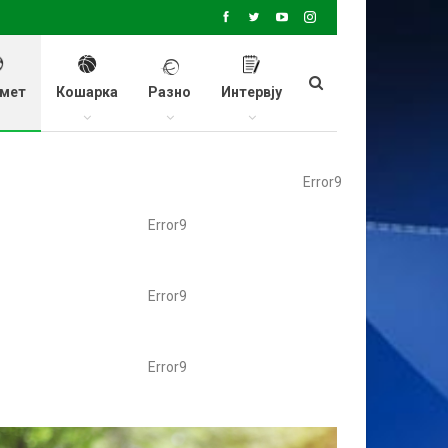
мет
Кошарка
Разно
Интервју
Error9
Error9
Error9
Error9