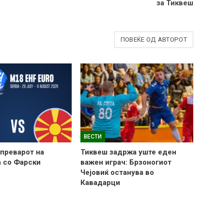
за Тиквеш
ПОВЕЌЕ ОД АВТОРОТ
ВЕСТИ
тпреварот на
Тиквеш задржа уште еден
 со Фарски
важен играч: Брзоногиот
Чејовиќ останува во
Кавадарци