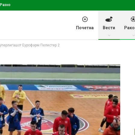
Разно
Почетна
Вести
Рако
уперлигашот Еурофарм Пелистер 2