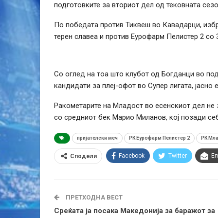
подготовките за вториот дел од тековната сезо
По победата против Тиквеш во Кавадарци, избр
терен славеа и против Еурофарм Пелистер 2 со 33
Со оглед на тоа што клубот од Богданци во по
кандидати за плеј-офот во Супер лигата, јасно
Ракометарите на Младост во есенскиот дел не з
со средниот бек Марио Миланов, кој позади се
пријателски меч
РК Еурофарм Пелистер 2
РК Мл
Facebook
Twitter
Em
Сподели
ПРЕТХОДНА ВЕСТ
Среќата ја посака Македонија за баражот за