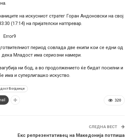
на.
аниците на искусниот стратег Горан Андоновски на свој
:30 (17:14) на пријателски натпревар.
Error9
дготвителниот период совлада две екипи кои се едни од
 е дека Младост има сериозни намери.
агубија ни бод, а во продолжението ќе бидат посилни и
бе има и суперлигашко искуство.
адост Богданци
ail
320
СЛЕДНА ВЕСТ
Екс репрезентативец на Македонија потпиша