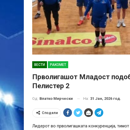
ВЕСТИ
РАКОМЕТ
Прволигашот Младост подоб
Пелистер 2
На:
31 Јан, 2026 год.
Од:
Влатко Мирчески
Сподели
Лидерот во прволигашката конкуренција, тимот