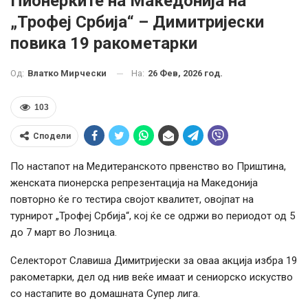
Пионерките на Македонија на
„Трофеј Србија“ – Димитријески
повика 19 ракометарки
На:
26 Фев, 2026 год.
Од:
Влатко Мирчески
103
Сподели
По настапот на Медитеранското првенство во Приштина,
женската пионерска репрезентација на Македонија
повторно ќе го тестира својот квалитет, овојпат на
турнирот „Трофеј Србија“, кој ќе се одржи во периодот од 5
до 7 март во Лозница.
Селекторот Славиша Димитријески за оваа акција избра 19
ракометарки, дел од нив веќе имаат и сениорско искуство
со настапите во домашната Супер лига.