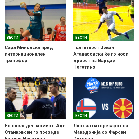
ВЕСТИ
ВЕСТИ
Сара Миновска пред
Голгетерот Јован
интернационален
Атанасовски ќе го носи
трансфер
дресот на Вардар
Неготино
ВЕСТИ
ВЕСТИ
Во последен момент: Аце
Линк за натпреварот на
Станковски го презеде
Македонија со Фарски
Вардар Неготино
Острови