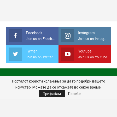
Facebook
Instagram
Join us on Facebook
Join us on Instagram
Twitter
Youtube
Join us on Twitter
Join us on Youtube
ПОЧЕТНА
ПОЛИТИКА НА ПРИВАТНОСТ
ИМПРЕСУМ
Порталот користи колачиња за да го подобри вашето
искуство. Можете да се откажете во секое време.
ПРАВИЛА НА КОРИСТЕЊЕ
Прифаќам
Повеќе
© 2024 - Сите права задржани.
Website Design:
MKNet