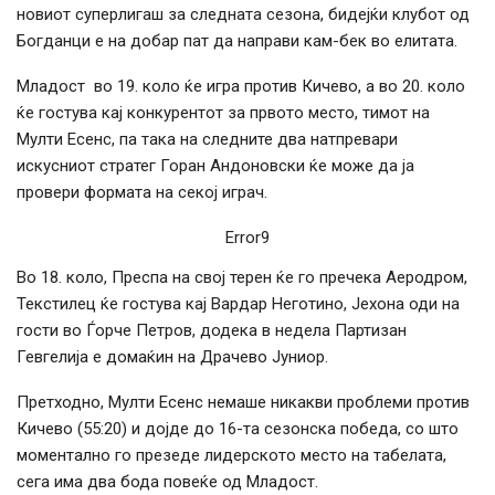
новиот
суперлигаш
за
следната
сезона,
бидејќи
клубот
од
Богданци
е
на
добар
пат
да
направи
кам-
бек
во
елитата.
Младост во 19. коло ќе игра против Кичево, а во 20. коло
ќе гостува кај конкурентот за првото место, тимот на
Мулти Есенс, па така на следните два натпревари
искусниот стратег Горан Андоновски ќе може да ја
провери формата на секој играч.
Error9
Во 18. коло, Преспа на свој терен ќе го пречека Аеродром,
Текстилец ќе гостува кај Вардар Неготино, Јехона оди на
гости во Ѓорче Петров, додека в недела Партизан
Гевгелија е домаќин на Драчево Јуниор.
Претходно, Мулти Есенс немаше никакви проблеми против
Кичево (55:20) и дојде до 16-та сезонска победа, со што
моментално го презеде лидерското место на табелата,
сега има два бода повеќе од Младост.