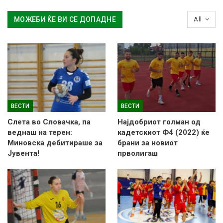
МОЖЕБИ ЌЕ ВИ СЕ ДОПАДНЕ
All
ВЕСТИ
ВЕСТИ
Слетa во Словачка, па
Најдобриот голман од
веднаш на терен:
кадетскиот Ф4 (2022) ќе
Миновска дебитираше за
брани за новиот
Јувента!
прволигаш