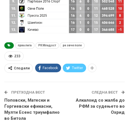
прва лига
РК Младост
рк овче поле
233
Facebook
Twitter
Сподели
ПРЕТХОДНА ВЕСТ
СЛЕДНА ВЕСТ
Поповски, Матески и
Алкалоид со жалба до
Ѓоргиевски ефикасни,
РФМ за судењето во
Мулти Есенс триумфално
Охрид
во Битола