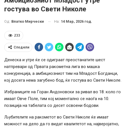
Амбициозниот Младост утре
гостува во Свети Николе
На:
14 Мар, 2026 год.
Од:
Влатко Мирчески
233
Сподели
Денеска и утре ќе се одиграат преостанатите шест
натпревари од Првата ракометна лига во машка
конкуренција, а амбициозниот тим на Младост Богданци,
кој досега нема загубено бод, ќе гостува во Свети Николе.
Избраниците на Горан Андоновски за ривал во 18. коло го
имаат Овче Поле, тим кој моментално се наоѓа на 10.
позиција на табелата со десет освоени бодови.
Љубителите
на
ракометот
во
Свети
Николе
ќе
имаат
можност
на
дело
да
го
видат
квалитетот
на,
најверојатно,