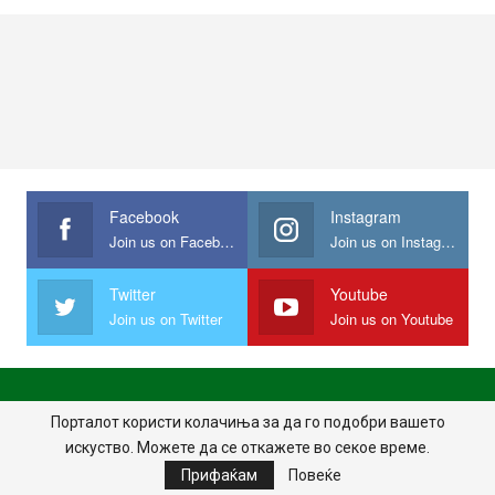
Facebook
Instagram
Join us on Facebook
Join us on Instagram
Twitter
Youtube
Join us on Twitter
Join us on Youtube
ПОЧЕТНА
ПОЛИТИКА НА ПРИВАТНОСТ
ИМПРЕСУМ
Порталот користи колачиња за да го подобри вашето
искуство. Можете да се откажете во секое време.
ПРАВИЛА НА КОРИСТЕЊЕ
Прифаќам
Повеќе