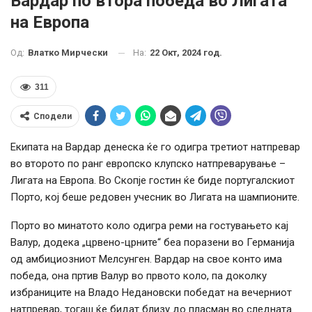
Вардар по втора победа во Лигата
на Европа
На:
22 Окт, 2024 год.
Од:
Влатко Мирчески
311
Сподели
Екипата на Вардар денеска ќе го одигра третиот натпревар
во второто по ранг европско клупско натпреварување –
Лигата на Европа. Во Скопје гостин ќе биде португалскиот
Порто, кој беше редовен учесник во Лигата на шампионите.
Порто во минатото коло одигра реми на гостувањето кај
Валур, додека „црвено-црните“ беа поразени во Германија
од амбициозниот Мелсунген. Вардар на свое конто има
победа, она пртив Валур во првото коло, па доколку
избраниците на Владо Недановски победат на вечерниот
натпревар, тогаш ќе бидат близу до пласман во следната