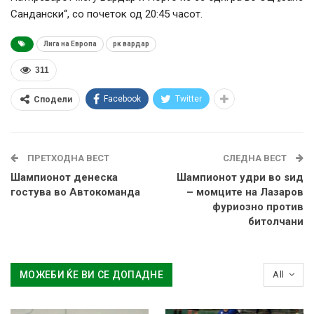
Сандански“, со почеток од 20:45 часот.
Лига на Европа
рк вардар
311
Facebook
Twitter
Сподели
ПРЕТХОДНА ВЕСТ
СЛЕДНА ВЕСТ
Шампионот денеска
Шампионот удри во ѕид
гостува во Автокоманда
– момците на Лазаров
фуриозно против
битолчани
МОЖЕБИ ЌЕ ВИ СЕ ДОПАДНЕ
All