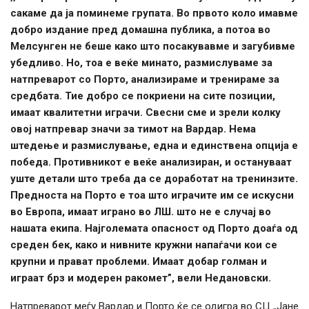
сакаме да ја поминеме групата. Во првото коло имавме
добро издание пред домашна публика, а потоа во
Мелсунген не беше како што посакувавме и загубивме
убедливо. Но, тоа е веќе минато, размислуваме за
натпреварот со Порто, анализираме и тренираме за
средбата. Тие добро се покриени на сите позиции,
имаат квалитетни играчи. Свесни сме и зрели колку
овој натпревар значи за тимот на Вардар. Нема
штедење и размислување, една и единствена опција е
победа. Противникот е веќе анализиран, и остануваат
уште детали што треба да се доработат на тренинзите.
Предноста на Порто е тоа што играчите им се искусни
во Европа, имаат играно во ЛШ. што не е случај во
нашата екипа. Најголемата опасност од Порто доаѓа од
среден бек, како и нивните кружни напаѓачи кои се
крупни и прават проблеми. Имаат добар голман и
играат брз и модерен ракомет”, вели Недановски.
Натпреварот меѓу Вардар и Порто ќе се одигра во СЦ „Јане