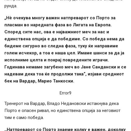
рунда.
„Нè очекува многу важен натпреварот со Порто за
пласман во наредната фаза во Лигата на Европа.
Според сите нас, ова е најважниот меч за нас и
единствена опција е да победиме. Со победа нема да
бидеме сигурно во следна фаза, туку ќе направиме
голем исчекор, а тоа е наша цел. Имаме шанси за да ја
исполниме целта и покрај повредените играчи.
Годинава немаме загубено меч во Јане Сандански и се
надевам дека тоа ќе продолжи така“, изјави средниот
бек на Вардар, Марио Танкоски.
Error9
Тренерот на Вардар, Владо Недановски истакнува дека
Порто е опасен ривал, но единствена опција за неговиот
тим е само победа.
,,Натпреварот со Порто знаеме колку е важен, доколку