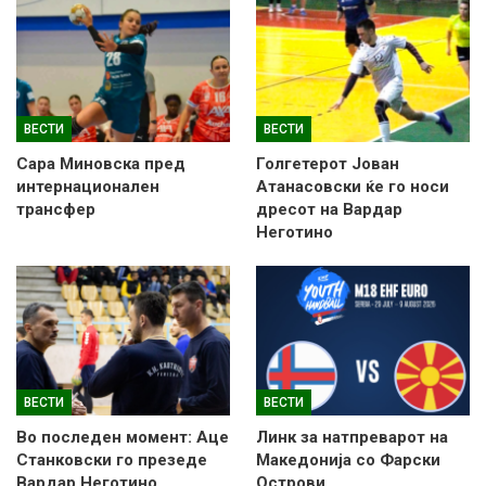
ВЕСТИ
ВЕСТИ
Сара Миновска пред
Голгетерот Јован
интернационален
Атанасовски ќе го носи
трансфер
дресот на Вардар
Неготино
ВЕСТИ
ВЕСТИ
Во последен момент: Аце
Линк за натпреварот на
Станковски го презеде
Македонија со Фарски
Вардар Неготино
Острови