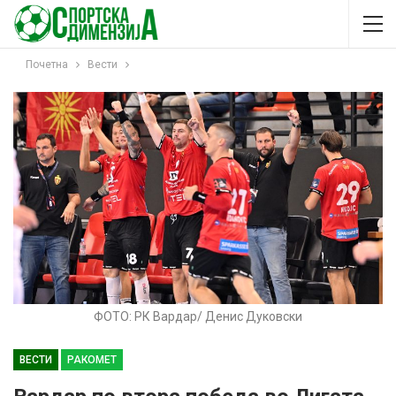
Почетна
Вести
ФОТО: РК Вардар/ Денис Дуковски
ВЕСТИ
РАКОМЕТ