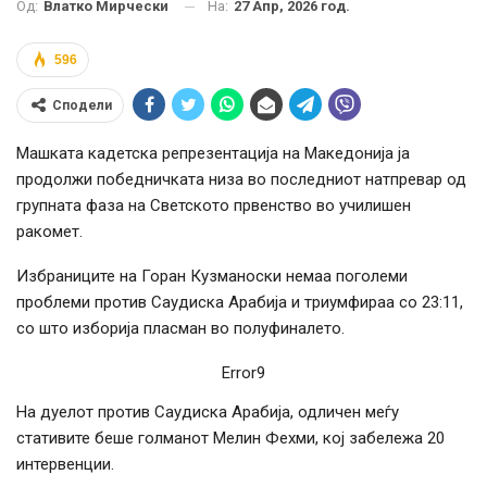
На:
27 Апр, 2026 год.
Од:
Влатко Мирчески
596
Сподели
Машката кадетска репрезентација на Македонија ја
продолжи победничката низа во последниот натпревар од
групната фаза на Светското првенство во училишен
ракомет.
Избраниците на Горан Кузманоски немаа поголеми
проблеми против Саудиска Арабија и триумфираа со 23:11,
со што изборија пласман во полуфиналето.
Error9
На дуелот против Саудиска Арабија, одличен меѓу
стативите беше голманот Мелин Фехми, кој забележа 20
интервенции.