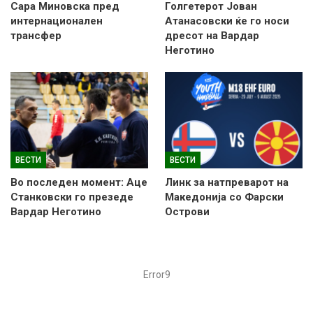
Сара Миновска пред
Голгетерот Јован
интернационален
Атанасовски ќе го носи
трансфер
дресот на Вардар
Неготино
ВЕСТИ
ВЕСТИ
Во последен момент: Аце
Линк за натпреварот на
Станковски го презеде
Македонија со Фарски
Вардар Неготино
Острови
Error9