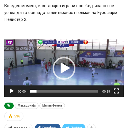
Во еден момент, и со двајца играчи повеќе, ривалот не
успеа да го совлада талентираниот голман на Еурофарм
Пелистер 2.
Видео
плејер
00:00
00:29
Македонија
Мелин Фехми
596
Facebook
Twitter