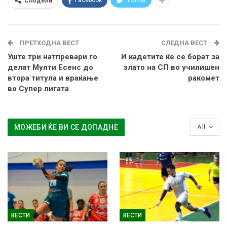
Сподели
ПРЕТХОДНА ВЕСТ
СЛЕДНА ВЕСТ
Уште три натпревари го
И кадетите ќе се борат за
делат Мулти Есенс до
злато на СП во училишен
втора титула и враќање
ракомет
во Супер лигата
МОЖЕБИ ЌЕ ВИ СЕ ДОПАДНЕ
All
ВЕСТИ
ВЕСТИ