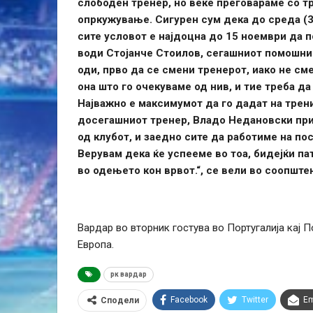
слободен тренер, но веќе преговараме со тр
опркужување. Сигурен сум дека до среда (3
сите условот е најдоцна до 15 ноември да п
води Стојанче Стоилов, сегашниот помошник
оди, прво да се смени тренерот, иако не см
она што го очекуваме од нив, и тие треба да
Најважно е максимумот да го дадат на тренин
досегашниот тренер, Владо Недановски при
од клубот, и заедно сите да работиме на по
Верувам дека ќе успееме во тоа, бидејќи па
во одењето кон врвот.“, се вели во соопште
Вардар во вторник гостува во Португалија кај П
Европа.
рк вардар
Facebook
Twitter
Em
Сподели