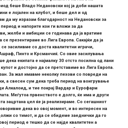
риод беше Владо Недановски кој ја доби нашата
ни е лојален на клубот, и беше дел и од
ам да му изразам благодарност на Недановски за
 период и напорите кои ги вложи за да
ви, желби и амбиции се годинава да ја вратиме
а се презентираме во Лига Европа. Сакајќи да ја
 се засиливме со доста квалитетни играчи,
, Ашраф, Пинто и Крсманчиќ. Со овие засилувања
ше дека екипата е најмалку 30 отсто посилна од лани
 купот и достојно да се претставиме во Лига Европа.
ан. За жал имавме неколку пехови со повреди на
ски, а свесен сум дека треба период на воигрување
ди Алкалоид, и тие покрај Вардар и Еурофарм
ата. Меѓутоа првенството е долго, ќе има и други
та зацртана цел ќе ја реализираме. Со сегашниот
воривме дека во овој момент, и во интересен на
должи со тимот, и да се обидеме заеднички да го
овој период е тешко да се најде квалитетен а