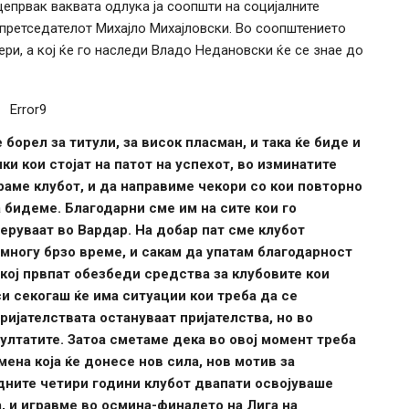
првак ваквата одлука ја соопшти на социјалните
претседателот Михајло Михајловски. Во соопштението
ери, а кој ќе го наследи Владо Недановски ќе се знае до
Error9
борел за титули, за висок пласман, и така ќе биде и
ки кои стојат на патот на успехот, во изминатите
ираме клубот, и да направиме чекори со кои повторно
а бидеме.
Благодарни сме им на сите кои го
еруваат во Вардар. На добар пат сме клубот
многу брзо време, и сакам да упатам благодарност
кој првпат обезбеди средства за клубовите кои
си секогаш ќе има ситуации кои треба да се
ријателствата остануваат пријателства, но во
лтатите. Затоа сметаме дека во овој момент треба
мена која ќе донесе нов сила, нов мотив за
едните четири години клубот двапати освојуваше
а, и игравме во осмина-финалето на Лига на