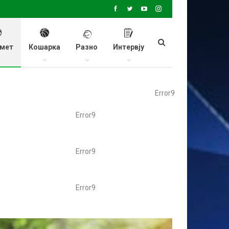
мет
Кошарка
Разно
Интервју
Error9
Error9
Error9
Error9