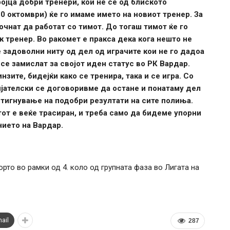
ојца добри тренери, кои не се од блиското
0 октомври) ќе го имаме името на новиот тренер. За
очнат да работат со тимот. До тогаш тимот ќе го
 тренер. Во ракомет е пракса дека кога нешто не
е задоволни ниту од дел од играчите кои не го дадоа
 се замислат за својот иден статус во РК Вардар.
зите, бидејќи како се тренира, така и се игра. Со
јателски се договоривме да остане и понатаму дел
стигнување на подобри резултати на сите полиња.
тот е веќе трасиран, и треба само да бидеме упорни
нието на Вардар.
орто во рамки од 4. коло од групната фаза во Лигата на
ail
287