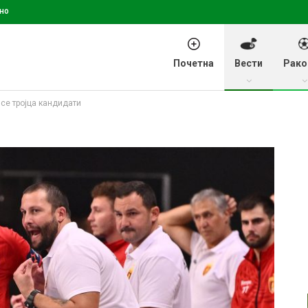
но
Почетна
Вести
Рако
 се тројца кандидати