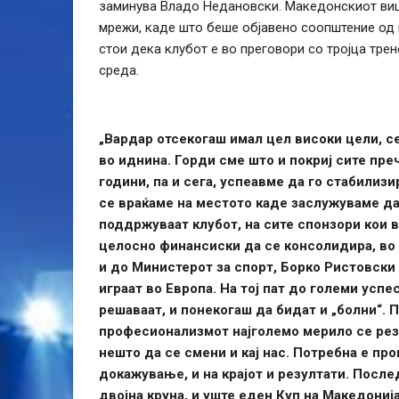
заминува Владо Недановски. Македонскиот вице
мрежи, каде што беше објавено соопштение од 
стои дека клубот е во преговори со тројца трен
среда.
„Вардар отсекогаш имал цел високи цели, се 
во иднина. Горди сме што и покриј сите преч
години, па и сега, успеавме да го стабилиз
се враќаме на местото каде заслужуваме д
поддржуваат клубот, на сите спонзори кои в
целосно финансиски да се консолидира, во 
и до Министерот за спорт, Борко Ристовски 
играат во Европа. На тој пат до големи успе
решаваат, и понекогаш да бидат и „болни“. П
професионализмот најголемо мерило се резу
нешто да се смени и кај нас. Потребна е про
докажување, и на крајот и резултати. Посл
двојна круна, и уште еден Куп на Македониј