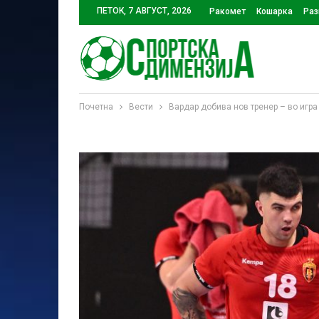
ПЕТОК, 7 АВГУСТ, 2026
Ракомет
Кошарка
Раз
Почетна
Вести
Вардар добива нов тренер – во игра