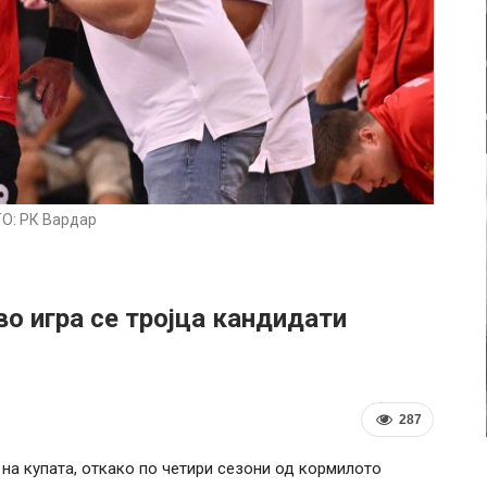
О: РК Вардар
во игра се тројца кандидати
287
 на купата, откако по четири сезони од кормилото