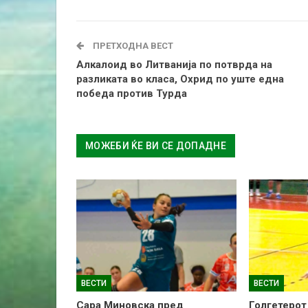
ПРЕТХОДНА ВЕСТ
Алкалоид во Литванија по потврда на
разликата во класа, Охрид по уште една
победа против Турда
МОЖЕБИ ЌЕ ВИ СЕ ДОПАДНЕ
ВЕСТИ
ВЕСТИ
Сара Миновска пред
Голгетерот