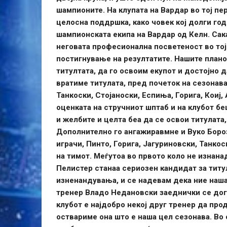
шампионите. На клупата на Вардар во тој пе
целосна поддршка, како човек кој долги годи
шампионската екипа на Вардар од Келн. Сак
неговата професионална посветеност во тој
постигнување на резултатите. Нашите плано
титултата, да го освоим екупот и достојно д
вратиме титулата, пред почеток на сезонава
Танкоски, Стојаноски, Еспиња, Горига, Коиј
оценката на стручниот шптаб и на клубот бе
и желбите и целта беа да се освои титулата,
Дополнително го ангажиравмне и Вуко Бороз
играчи, Пинто, Горига, Јагуриновски, Танко
на тимот. Меѓутоа во првото коло не изнана
Пелистер станаа сериозен кандидат за титул
изненандувања, и се надевам дека ние наша
тренер Владо Недановски заеднички се дого
клубот е најдобро некој друг тренер да про
оствариме она што е наша цел сезонава. Во 