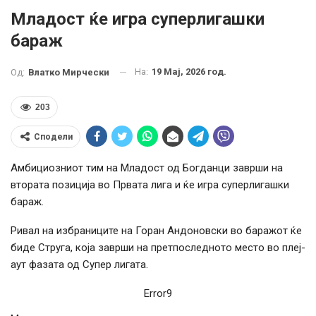
Младост ќе игра суперлигашки
бараж
На:
19 Мај, 2026 год.
Од:
Влатко Мирчески
203
Сподели
Амбициозниот тим на Младост од Богданци заврши на
втората позиција во Првата лига и ќе игра суперлигашки
бараж.
Ривал на избраниците на Горан Андоновски во баражот ќе
биде Струга, која заврши на претпоследното место во плеј-
аут фазата од Супер лигата.
Error9