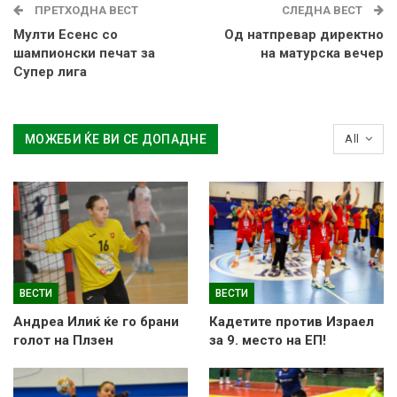
ПРЕТХОДНА ВЕСТ
СЛЕДНА ВЕСТ
Мулти Есенс со
Од натпревар директно
шампионски печат за
на матурска вечер
Супер лига
МОЖЕБИ ЌЕ ВИ СЕ ДОПАДНЕ
All
ВЕСТИ
ВЕСТИ
Андреа Илиќ ќе го брани
Кадетите против Израел
голот на Плзен
за 9. место на ЕП!