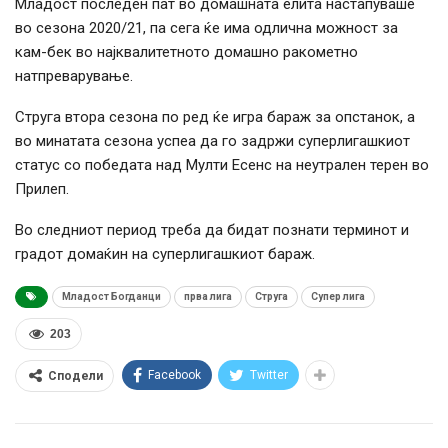
Младост последен пат во домашната елита настапуваше
во сезона 2020/21, па сега ќе има одлична можност за
кам-бек во најквалитетното домашно ракометно
натпреварување.
Струга втора сезона по ред ќе игра бараж за опстанок, а
во минатата сезона успеа да го задржи суперлигашкиот
статус со победата над Мулти Есенс на неутрален терен во
Прилеп.
Во следниот период треба да бидат познати терминот и
градот домаќин на суперлигашкиот бараж.
Младост Богданци
прва лига
Струга
Супер лига
203
Facebook
Twitter
Сподели