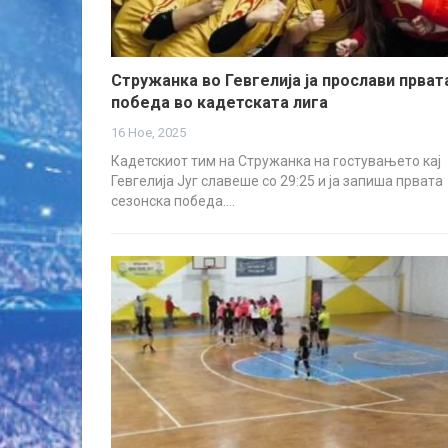
Стружанка во Гевгелија ја прослави прват
победа во кадетската лига
16 Ное, 2025
Кадетскиот тим на Стружанка на гостувањето кај
Гевгелија Југ славеше со 29:25 и ја запиша првата
сезонска победа.…