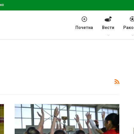
но
Почетна
Вести
Рако