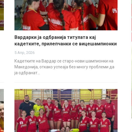
Вардарки ја одбранија титулата кај
кадетките, прилепчанки се вицешампионки
5 Апр, 2026
Кадетките на Вардар се старо-нови шампионки на
Македонија, откако успеаја без многу проблеми да
ја одбранат…