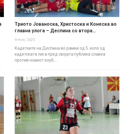
а
Триото Јованоска, Христоска и Конеска во
главна улога – Деспина со втора…
9 Ное, 2025
Кадетките на Деспина во рамки од 5. коло од
кадетската лига пред својата публика славеа
против новиот клуб,…