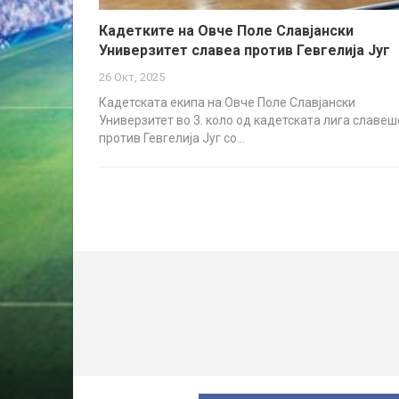
Кадетките на Овче Поле Славјански
Универзитет славеа против Гевгелија Југ
26 Окт, 2025
Кадетската екипа на Овче Поле Славјански
Универзитет во 3. коло од кадетската лига славеш
против Гевгелија Југ со…