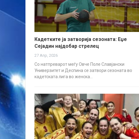
Кадетките ја затворија сезоната: Еџе
Сејадин најдобар стрелец
27 Апр, 2026
Со натпреварот меѓу Овче Поле Славјански
Универзитет и Деспина се затвори сезоната во
кадетската лига во женска…