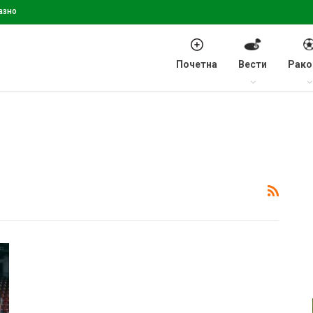
азно
Почетна
Вести
Рако