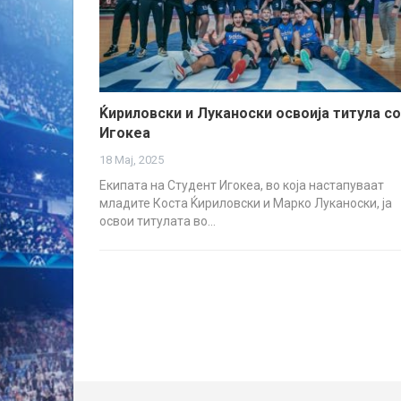
Ќириловски и Луканоски освоија титула со
Игокеа
18 Мај, 2025
Екипата на Студент Игокеа, во која настапуваат
младите Коста Ќириловски и Марко Луканоски, ја
освои титулата во…