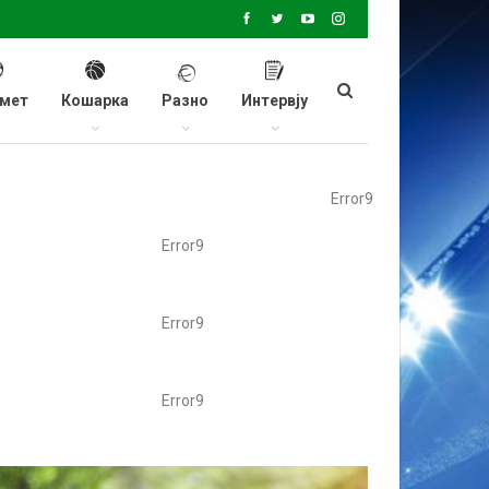
мет
Кошарка
Разно
Интервју
Error9
Error9
Error9
Error9