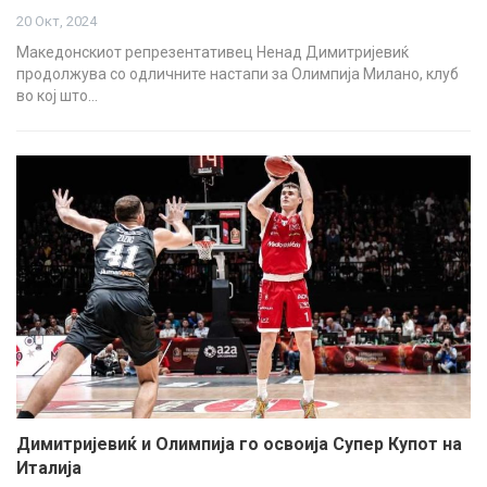
20 Окт, 2024
Македонскиот репрезентативец Ненад Димитријевиќ
продолжува со одличните настапи за Олимпија Милано, клуб
во кој што…
Димитријевиќ и Олимпија го освоија Супер Купот на
Италија