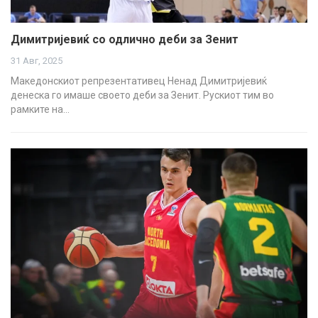
Димитријевиќ со одлично деби за Зенит
31 Авг, 2025
Македонскиот репрезентативец Ненад Димитријевиќ
денеска го имаше своето деби за Зенит. Рускиот тим во
рамките на…