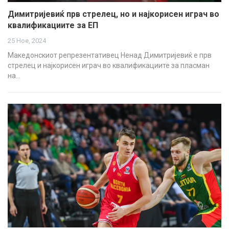
Димитријевиќ прв стрелец, но и најкорисен играч во
квалификациите за ЕП
25 Ное, 2024
Македонскиот репрезентативец Ненад Димитријевиќ е прв
стрелец и најкорисен играч во квалификациите за пласман
на…