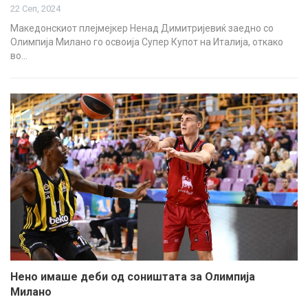
22 Сеп, 2024
Македонскиот плејмејкер Ненад Димитријевиќ заедно со
Олимпија Милано го освоија Супер Купот на Италија, откако
во…
Нено имаше деби од соништата за Олимпија
Милано