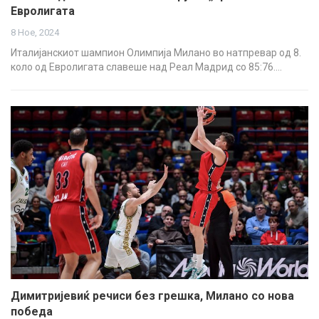
Евролигата
8 Ное, 2024
Италијанскиот шампион Олимпија Милано во натпревар од 8.
коло од Евролигата славеше над Реал Мадрид со 85:76.…
Димитријевиќ речиси без грешка, Милано со нова
победа