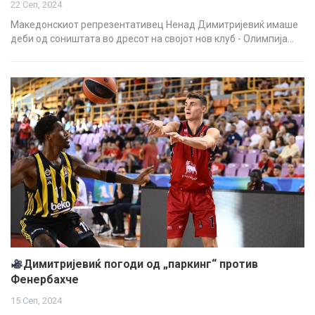
22 Сеп, 2024
Македонскиот репрезентативец Ненад Димитријевиќ имаше
деби од соништата во дресот на својот нов клуб - Олимпија…
Димитријевиќ погоди од „паркинг“ против
Фенербахче
15 Сеп, 2024