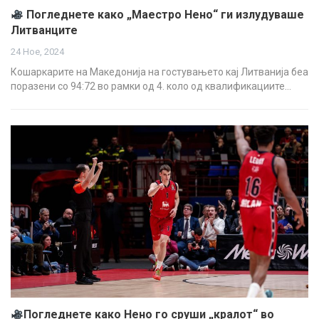
Погледнете како „Маестро Нено“ ги излудуваше
Литванците
24 Ное, 2024
Кошаркарите на Македонија на гостувањето кај Литванија беа
поразени со 94:72 во рамки од 4. коло од квалификациите…
Погледнете како Нено го сруши „кралот“ во