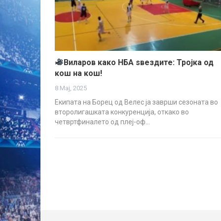
Виларов како НБА ѕвездите: Тројка од
кош на кош!
8 Мај, 2025
Екипата на Борец од Велес ја заврши сезоната во
второлигашката конкуренција, откако во
четвртфиналето од плеј-оф…