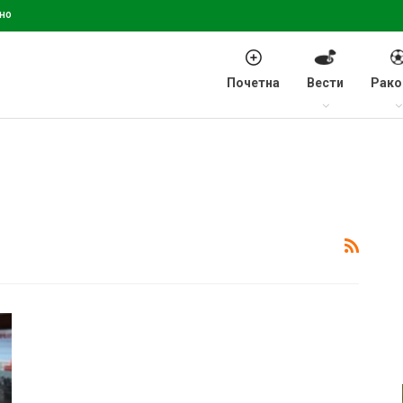
но
Почетна
Вести
Рако