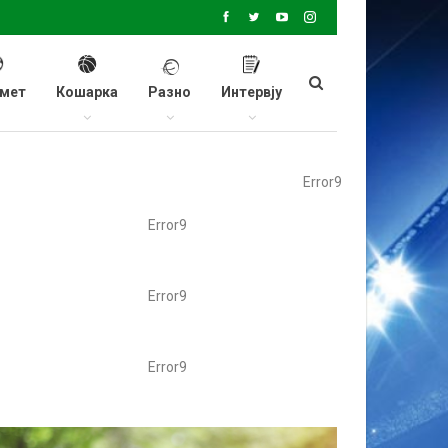
мет
Кошарка
Разно
Интервју
Error9
Error9
Error9
Error9