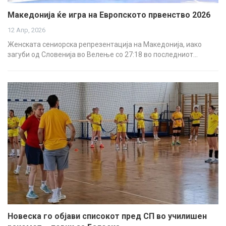
Македонија ќе игра на Европското првенство 2026
12 Апр, 2026
Женската сениорска репрезентација на Македонија, иако
загуби од Словенија во Велење со 27:18 во последниот…
Новеска го објави списокот пред СП во училишен