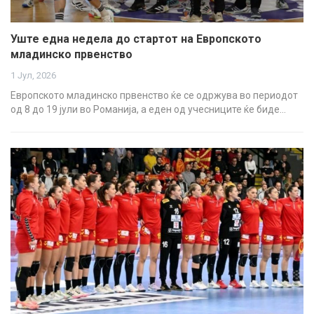
Уште една недела до стартот на Европското
младинско првенство
1 Јул, 2026
Европското младинско првенство ќе се одржува во периодот
од 8 до 19 јули во Романија, а еден од учесниците ќе биде…