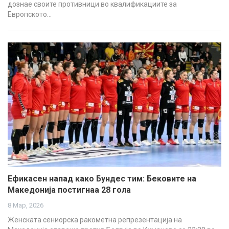
дознае своите противници во квалификациите за
Европското…
Ефикасен напад како Бундес тим: Бековите на
Македонија постигнаа 28 гола
8 Мар, 2026
Женската сениорска ракометна репрезентација на