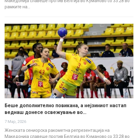
Македонија славеше против Белгија во Куманово со 33:28 во
рамките на…
Беше дополнително повикана, а нејзиниот настап
веднаш донесе освежување во…
7 Мар, 2026
Женската сениорска ракометна репрезентација на
Македонија славеше против Белгија во Куманово со 33:28 во