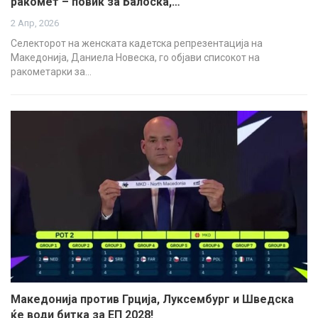
ракомет – повик за Балоска,…
2 Апр, 2026
Селекторот на женската кадетска репрезентација на
Македонија, Даниела Новеска, го објави списокот на
ракометарки за…
Македонија против Грција, Луксембург и Шведска
ќе води битка за ЕП 2028!