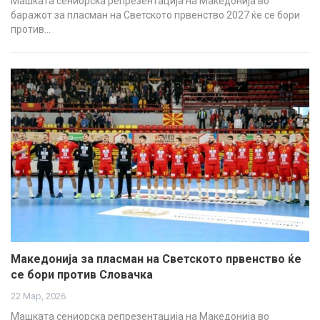
Машката сениорска репрезентација на Македонија во
баражот за пласман на Светското првенство 2027 ќе се бори
против…
Македонија за пласман на Светското првенство ќе
се бори против Словачка
22 Мар, 2026
Машката сениорска репрезентација на Македонија во