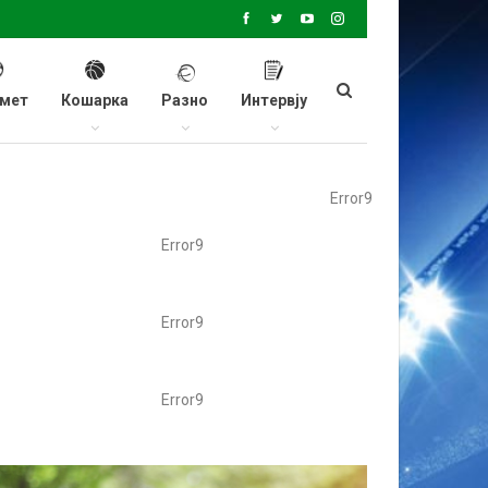
мет
Кошарка
Разно
Интервју
Error9
Error9
Error9
Error9