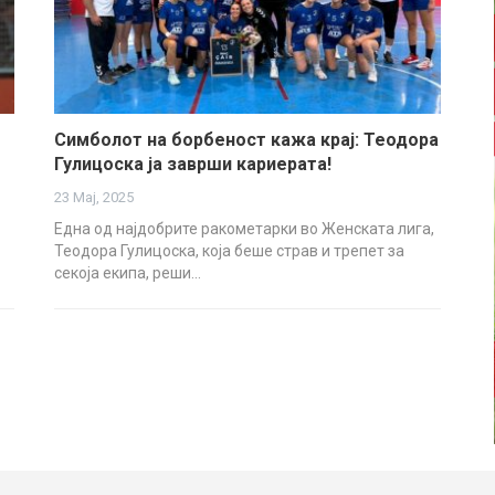
Симболот на борбеност кажа крај: Теодора
Гулицоска ја заврши кариерата!
23 Мај, 2025
Една од најдобрите ракометарки во Женската лига,
Теодора Гулицоска, која беше страв и трепет за
секоја екипа, реши…