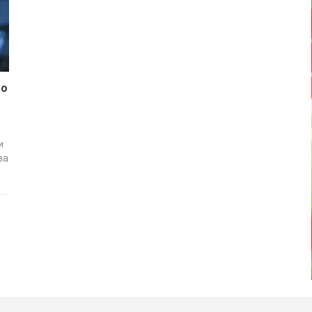
во
и
за