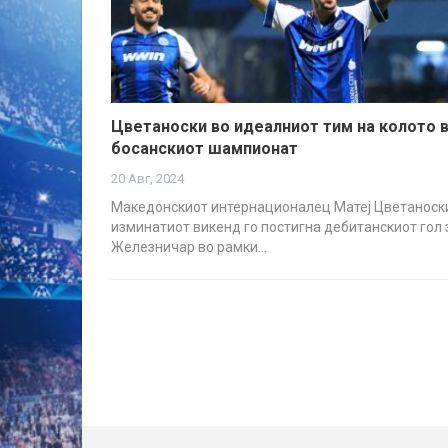
Цветаноски во идеалниот тим на колото 
босанскиот шампионат
20 Авг, 2024
Македонскиот интернационалец Матеј Цветаноск
изминатиот викенд го постигна дебитанскиот гол 
Железничар во рамки…