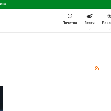
азно
Почетна
Вести
Рако