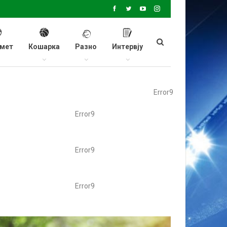
мет
Кошарка
Разно
Интервју
Error9
Error9
Error9
Error9