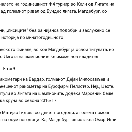
налето на годинешниот Ф4 турнир во Келн од Лигата на
ад големиот ривал од Бундес лигата, Магдебург, со
ни, „лисиците“ беа за нијанса подобри и заслужено се
а историја по минатогодишното.
нското финале, во кое Магдебург ја освои титулата, но
во Лигата на шампионите ќе имаме нов владител.
Error9
ракометари на Вардар, голманот Дејан Милосављев и
анешниот ракометар на Еурофарм Пелистер, Нејц Цехте.
итули во Лигата на шампионите, додека Марсениќ беше
ка круна во сезона 2016/17.
 Матијас Гидсел со девет погодоци, а голема помош
гна осум погодоци. Кај Магдебург се истакна Омар Игни