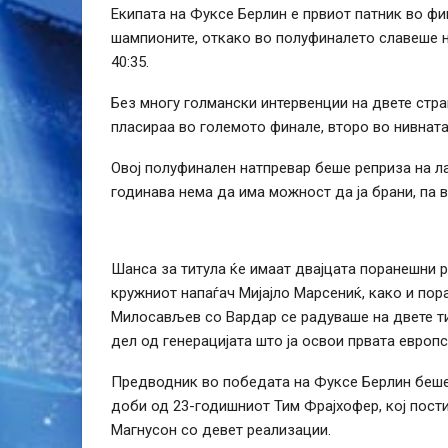
Екипата на Фуксе Берлин е првиот патник во фи
шампионите, откако во полуфиналето славеше н
40:35.
Без многу голмански интервенции на двете стра
пласираа во големото финале, второ во нивнат
Овој полуфинален натпревар беше реприза на ла
годинава нема да има можност да ја брани, па 
Шанса за титула ќе имаат двајцата поранешни 
кружниот напаѓач Мијајло Марсениќ, како и пор
Милосављев со Вардар се радуваше на двете т
дел од генерацијата што ја освои првата европс
Предводник во победата на Фуксе Берлин беше
доби од 23-годишниот Тим Фрајхофер, кој пости
Магнусон со девет реализации.