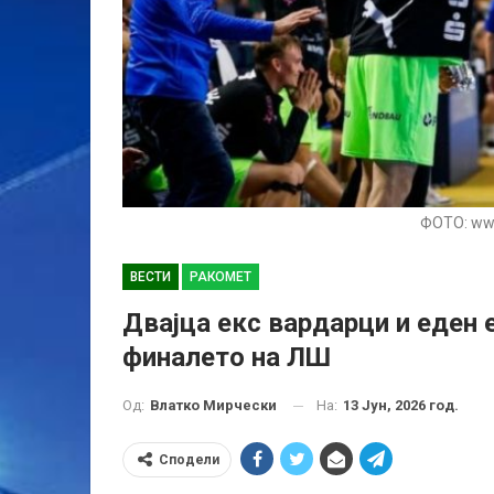
ФОТО: ww
ВЕСТИ
РАКОМЕТ
Двајца екс вардарци и еден 
финалето на ЛШ
На:
13 Јун, 2026 год.
Од:
Влатко Мирчески
Сподели