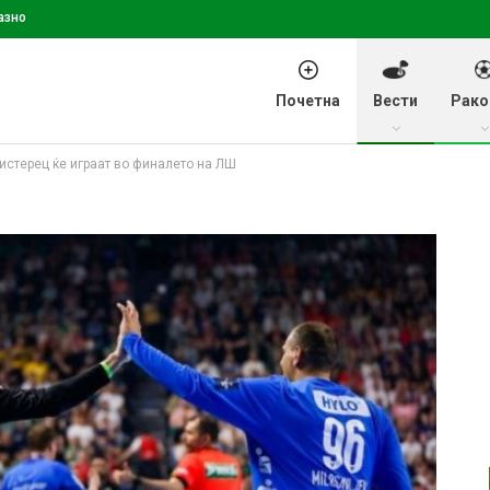
азно
Почетна
Вести
Рако
истерец ќе играат во финалето на ЛШ