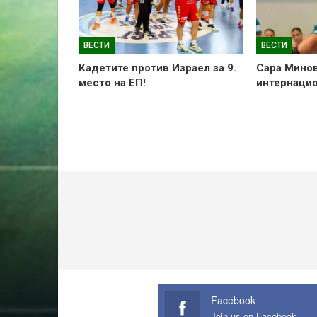
ВЕСТИ
ВЕСТИ
Кадетите против Израел за 9.
Сара Мино
место на ЕП!
интернаци
Facebook
Join us on Facebook