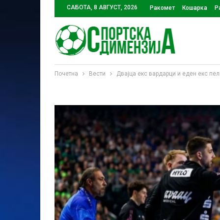
САБОТА, 8 АВГУСТ, 2026
Ракомет
Кошарка
Р
Почетна
Вести
Двајца екс вардарци и еден екс пел