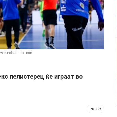
w.eurohandball.com
екс пелистерец ќе играат во
196