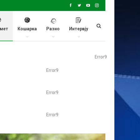
мет
Кошарка
Разно
Интервју
Error9
Error9
Error9
Error9