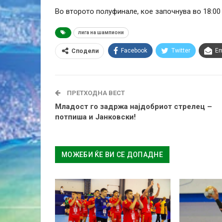
Во второто полуфинале, кое започнува во 18:00 
лига на шампиони
Facebook
Twitter
Em
Сподели
ПРЕТХОДНА ВЕСТ
Младост го задржа најдобриот стрелец –
потпиша и Јанковски!
МОЖЕБИ ЌЕ ВИ СЕ ДОПАДНЕ