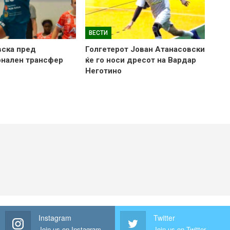
ВЕСТИ
вска пред
Голгетерот Јован Атанасовски
онален трансфер
ќе го носи дресот на Вардар
Неготино
Instagram
Twitter
Join us on Instagram
Join us on Twitter