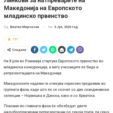
Линкови за натпреварите на
Македонија на Европското
младинско првенство
На:
3 Јул, 2026 год.
Од:
Влатко Мирчески
737
Сподели
На 8 јули во Романија стартува Европското првенство во
младинска конкуренција, а меѓу учесниците ќе биде и
репрезентацијата на Македонија.
Македонските надежи ги очекува сериозен предизвик во
групната фаза, каде што ќе се соочат со две скандинавски
селекции – Норвешка и Данска, како и со Хрватска.
Пласман во главната фаза ќе обезбедат двете
најдобропласирани репрезентации од секоја група, па секој