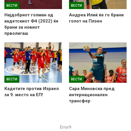
ВЕСТИ
ВЕСТИ
Најдобриот голман од
Андреа Илиќ ќе го брани
кадетскиот Ф4 (2022) ќе
голот на Плзен
брани за новиот
прволигаш
ВЕСТИ
ВЕСТИ
Кадетите против Израел
Сара Миновска пред
за 9. место на ЕП!
интернационален
трансфер
Error9