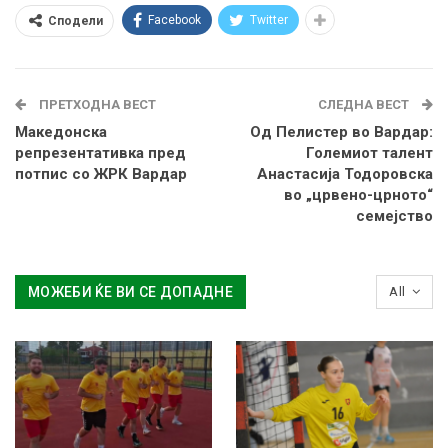
Facebook
Twitter
Сподели
ПРЕТХОДНА ВЕСТ
СЛЕДНА ВЕСТ
Македонска
Од Пелистер во Вардар:
репрезентативка пред
Големиот талент
потпис со ЖРК Вардар
Анастасија Тодоровска
во „црвено-црното“
семејство
МОЖЕБИ ЌЕ ВИ СЕ ДОПАДНЕ
All