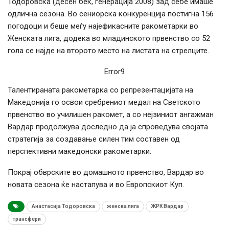
Тодоровска (десен бек, генерација 2008) зад себе имаше
одлична сезона. Во сениорска конкуренција постигна 156
погодоци и беше меѓу најефикасните ракометарки во
Женската лига, додека во младинското првенство со 52
гола се најде на второто место на листата на стрелците.
Error9
Талентираната ракометарка со репрезентацијата на
Македонија го освои сребрениот медал на Светското
првенство во училишен ракомет, а со нејзиниот ангажман
Вардар продолжува доследно да ја спроведува својата
стратегија за создавање силен тим составен од
перспективни македонски ракометарки.
Покрај обврските во домашното првенство, Вардар во
новата сезона ќе настапува и во Европскиот Куп.
Анастасија Тодоровска
женска лига
ЖРК Вардар
трансфери