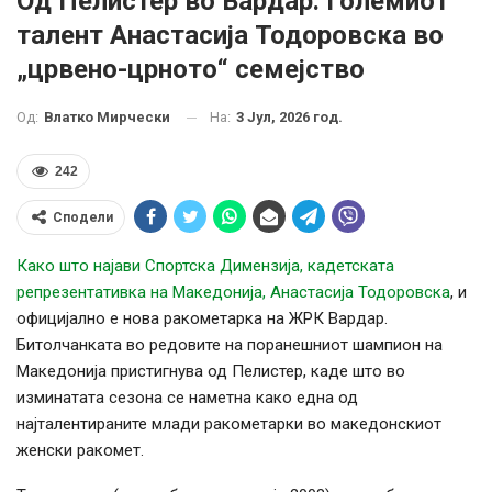
Од Пелистер во Вардар: Големиот
талент Анастасија Тодоровска во
„црвено-црното“ семејство
На:
3 Јул, 2026 год.
Од:
Влатко Мирчески
242
Сподели
Како што најави Спортска Димензија, кадетската
репрезентативка на Македонија, Анастасија Тодоровска
, и
официјално е нова ракометарка на ЖРК Вардар.
Битолчанката во редовите на поранешниот шампион на
Македонија пристигнува од Пелистер, каде што во
изминатата сезона се наметна како една од
најталентираните млади ракометарки во македонскиот
женски ракомет.