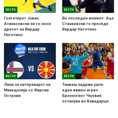
ВЕСТИ
ВЕСТИ
Голгетерот Јован
Во последен момент: Аце
Атанасовски ќе го носи
Станковски го презеде
дресот на Вардар
Вардар Неготино
Неготино
ВЕСТИ
ВЕСТИ
Линк за натпреварот на
Тиквеш задржа уште
Македонија со Фарски
еден важен играч:
Острови
Брзоногиот Чејовиќ
останува во Кавадарци