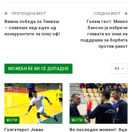
ПРЕТХОДНА ВЕСТ
СЛЕДНА ВЕСТ
Важна победа за Тиквеш
Голем гест: Микел
– славеше над еден од
Хансен ја избричи
конкурентите за плеј-оф!
главата во знак на
поддршка за борбата
против ракот
МОЖЕБИ ЌЕ ВИ СЕ ДОПАДНЕ
All
ВЕСТИ
ВЕСТИ
Голгетерот Јован
Во последен момент: Аце