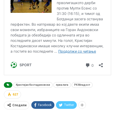
Кристијан Костадиновски
прва лига
РК Младост
627
Facebook
Twitter
Сподели