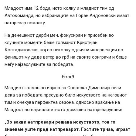
Младост има 12 бода, исто колку и младиот тим од
Автокоманда, но избраниците на Горан Андоновски имаат
натпревар помалку.
На денешниот дерби меч, фокусиран и присебен во
клучните моменти беше голманот Кристијан
Костадиновски, кој со неколку одлични интервенции во
финишот му даде ветер во грб на своите соиграчи и беше
меѓу најзаслужните за победата.
Error9
Младиот голман во изјава за Спортска Димензија вели
дека за победата пресудно било искуството на неговиот
тим и очекува перфектна сезона, односно враќање на
Младост во најквалитетното домашно натпреварување.
„Во вакви натпревари решава искуството, тоа го
знаевме уште пред натпреварот. Гостите трчаа, играат