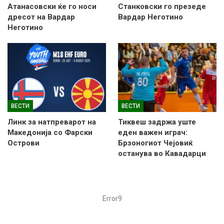
Атанасовски ќе го носи
Станковски го презеде
дресот на Вардар
Вардар Неготино
Неготино
ВЕСТИ
ВЕСТИ
Линк за натпреварот на
Тиквеш задржа уште
Македонија со Фарски
еден важен играч:
Острови
Брзоногиот Чејовиќ
останува во Кавадарци
Error9