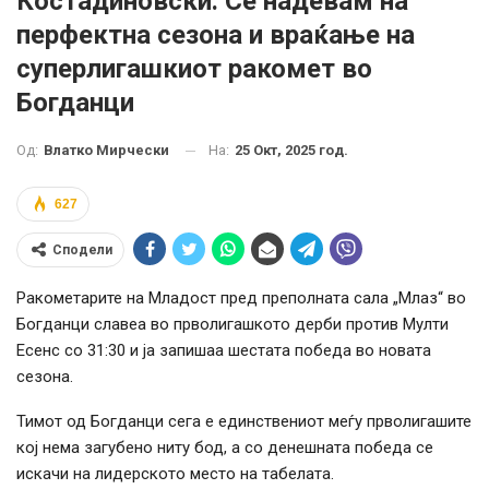
Костадиновски: Се надевам на
перфектна сезона и враќање на
суперлигашкиот ракомет во
Богданци
На:
25 Окт, 2025 год.
Од:
Влатко Мирчески
627
Сподели
Ракометарите на Младост пред преполната сала „Млаз“ во
Богданци славеа во прволигашкото дерби против Мулти
Есенс со 31:30 и ја запишаа шестата победа во новата
сезона.
Тимот од Богданци сега е единствениот меѓу прволигашите
кој нема загубено ниту бод, а со денешната победа се
искачи на лидерското место на табелата.