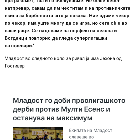
брз ракомет, тоа и го очекувавме. Не беше лесен
натпревар, сакам да им честитам и на противничката
екипа за борбеноста што ја покажа. Ние одиме чекор
по чекор, има уште многу да се игра, но сега сè е во
наши раце. Се надеваме на перфектна сезона и
Богданци повторно да гледа суперлигашки
натпревари.“
Младост во следното коло за ривал ја има Јехона од
Гостивар.