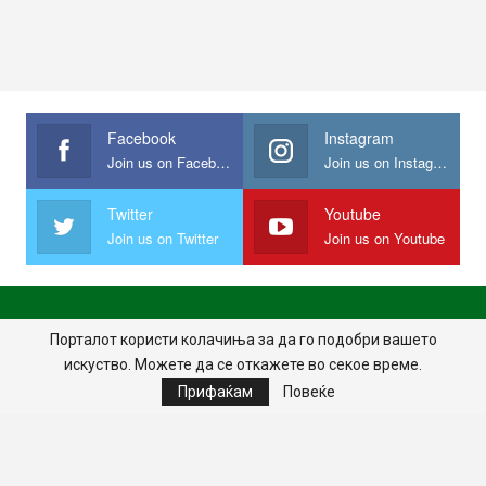
Facebook
Instagram
Join us on Facebook
Join us on Instagram
Twitter
Youtube
Join us on Twitter
Join us on Youtube
ПОЧЕТНА
ПОЛИТИКА НА ПРИВАТНОСТ
ИМПРЕСУМ
Порталот користи колачиња за да го подобри вашето
искуство. Можете да се откажете во секое време.
ПРАВИЛА НА КОРИСТЕЊЕ
Прифаќам
Повеќе
© 2024 - Сите права задржани.
Website Design:
MKNet