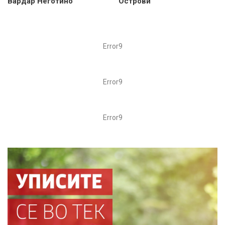
Вардар Неготино
Острови
Error9
Error9
Error9