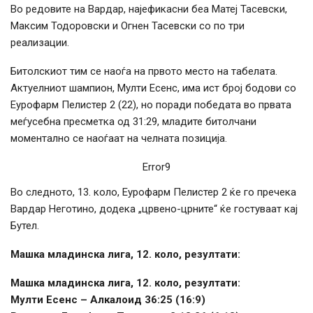
Во редовите на Вардар, најефикасни беа Матеј Тасевски,
Максим Тодоровски и Огнен Тасевски со по три
реализации.
Битолскиот тим се наоѓа на првото место на табелата.
Актуелниот шампион, Мулти Есенс, има ист број бодови со
Еурофарм Пелистер 2 (22), но поради победата во првата
меѓусебна пресметка од 31:29, младите битолчани
моментално се наоѓаат на челната позиција.
Error9
Во следното, 13. коло, Еурофарм Пелистер 2 ќе го пречека
Вардар Неготино, додека „црвено-црните“ ќе гостуваат кај
Бутел.
Машка младинска лига, 12. коло, резултати:
Машка младинска лига, 12. коло, резултати:
Мулти Есенс – Алкалоид 36:25 (16:9)