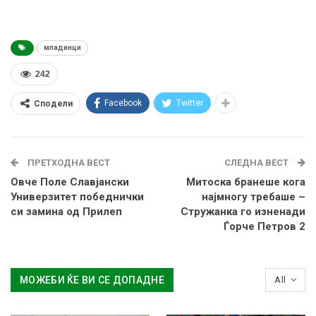
младинци
242
Facebook
Twitter
Сподели
ПРЕТХОДНА ВЕСТ
СЛЕДНА ВЕСТ
Овче Поле Славјански
Митоска бранеше кога
Универзитет победнички
најмногу требаше –
си замина од Прилеп
Стружанка го изненади
Ѓорче Петров 2
МОЖЕБИ ЌЕ ВИ СЕ ДОПАДНЕ
All