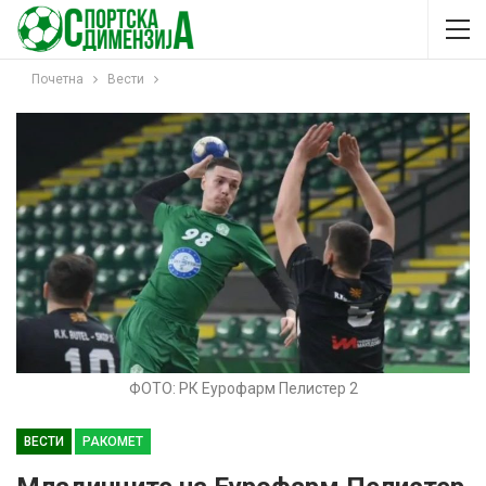
Почетна
Вести
ФОТО: РК Еурофарм Пелистер 2
ВЕСТИ
РАКОМЕТ