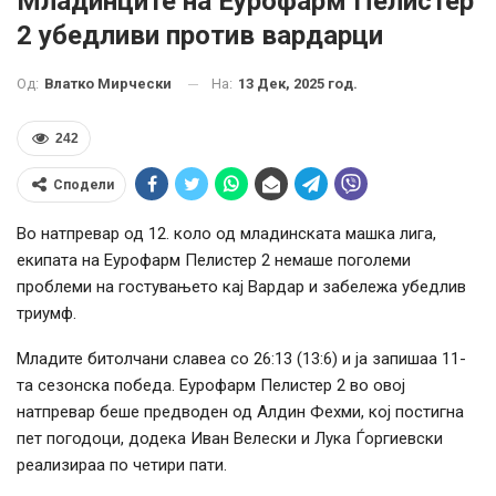
Младинците на Еурофарм Пелистер
2 убедливи против вардарци
На:
13 Дек, 2025 год.
Од:
Влатко Мирчески
242
Сподели
Во натпревар од 12. коло од младинската машка лига,
екипата на Еурофарм Пелистер 2 немаше поголеми
проблеми на гостувањето кај Вардар и забележа убедлив
триумф.
Младите битолчани славеа со 26:13 (13:6) и ја запишаа 11-
та сезонска победа. Еурофарм Пелистер 2 во овој
натпревар беше предводен од Алдин Фехми, кој постигна
пет погодоци, додека Иван Велески и Лука Ѓоргиевски
реализираа по четири пати.