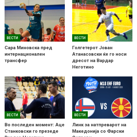
ВЕСТИ
ВЕСТИ
Сара Миновска пред
Голгетерот Јован
интернационален
Атанасовски ќе го носи
трансфер
дресот на Вардар
Неготино
ВЕСТИ
ВЕСТИ
Во последен момент: Аце
Линк за натпреварот на
Станковски го презеде
Македонија со Фарски