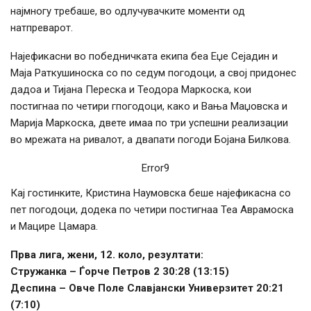
најмногу требаше, во одлучувачките моменти од
натпреварот.
Најефикасни во победничката екипа беа Еџе Сејадин и
Маја Раткушиноска со по седум погодоци, а свој придонес
дадоа и Тијана Переска и Теодора Маркоска, кои
постигнаа по четири гпогодоци, како и Вања Маџовска и
Марија Маркоска, двете имаа по три успешни реализации
во мрежата на ривалот, а двапати погоди Бојана Билкова.
Error9
Кај гостинките, Кристина Наумовска беше најефикасна со
пет погодоци, додека по четири постигнаа Теа Аврамоска
и Мацире Цамара.
Прва лига, жени, 12. коло, резултати:
Стружанка – Ѓорче Петров 2 30:28 (13:15)
Деспина – Овче Поле Славјански Универзитет 20:21
(7:10)