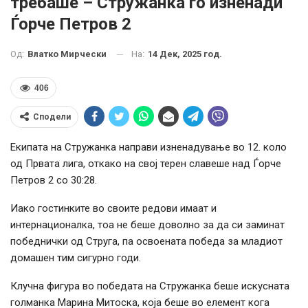
требаше – Стружанка го изненади
Ѓорче Петров 2
На:
14 Дек, 2025 год.
Од:
Влатко Мирчески
406
Сподели
Екипата на Стружанка направи изненадување во 12. коло
од Првата лига, откако на свој терен славеше над Ѓорче
Петров 2 со 30:28.
Иако гостинките во своите редови имаат и
интернационалка, тоа не беше доволно за да си заминат
победнички од Струга, па освоената победа за младиот
домашен тим сигурно годи.
Клучна фигура во победата на Стружанка беше искусната
голманка Марина Митоска, која беше во елемент кога