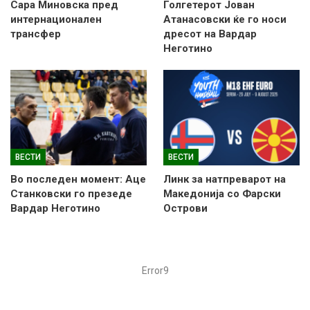
Сара Миновска пред
Голгетерот Јован
интернационален
Атанасовски ќе го носи
трансфер
дресот на Вардар
Неготино
ВЕСТИ
ВЕСТИ
Во последен момент: Аце
Линк за натпреварот на
Станковски го презеде
Македонија со Фарски
Вардар Неготино
Острови
Error9