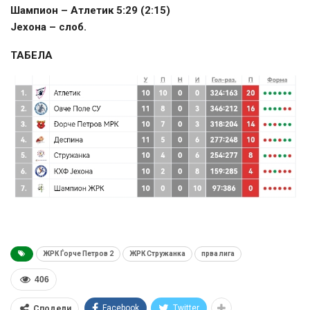
Шампион – Атлетик 5:29 (2:15)
Јехона – слоб.
ТАБЕЛА
ЖРК Ѓорче Петров 2
ЖРК Стружанка
прва лига
406
Facebook
Twitter
Сподели