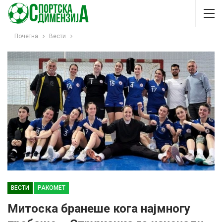
Почетна
Вести
ВЕСТИ
РАКОМЕТ
Митоска бранеше кога најмногу