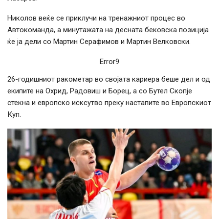
Николов веќе се приклучи на тренажниот процес во
Автокоманда, а минутажата на десната бековска позиција
ќе ја дели со Мартин Серафимов и Мартин Велковски.
Error9
26-годишниот ракометар во својата кариера беше дел и од
екипите на Охрид, Радовиш и Борец, а со Бутел Скопје
стекна и европско исксутво преку настапите во Европскиот
Куп.