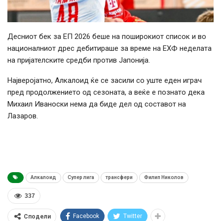
Десниот бек за ЕП 2026 беше на поширокиот список и во
националниот дрес дебитираше за време на ЕХФ неделата
на пријателските средби против Јапонија.
Најверојатно, Алкалоид ќе се засили со уште еден играч
пред продолжението од сезоната, а веќе е познато дека
Михаил Иваноски нема да биде дел од составот на
Лазаров.
Алкалоид
Супер лига
трансфери
Филип Николов
337
Facebook
Twitter
Сподели