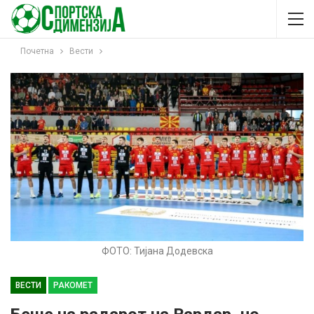
Почетна
Вести
ФОТО: Тијана Додевска
ВЕСТИ
РАКОМЕТ