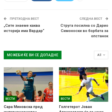
ПРЕТХОДНА ВЕСТ
СЛЕДНА ВЕСТ
„Сите знаеме каква
Струга посилна со Дарио
историја има Вардар“
Симоноски во борбата за
опстанок
МОЖЕБИ ЌЕ ВИ СЕ ДОПАДНЕ
All
ВЕСТИ
ВЕСТИ
Сара Миновска пред
Голгетерот Јован
интернационален
Атанасовски ќе го носи