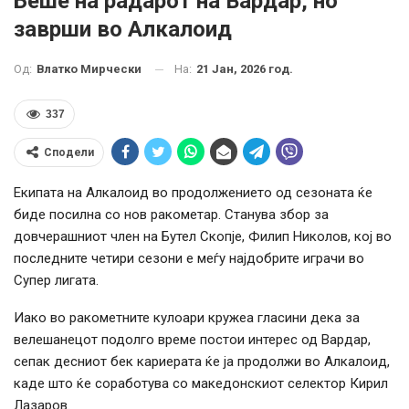
Беше на радарот на Вардар, но
заврши во Алкалоид
На:
21 Јан, 2026 год.
Од:
Влатко Мирчески
337
Сподели
Екипата на Алкалоид во продолжението од сезоната ќе
биде посилна со нов ракометар. Станува збор за
довчерашниот член на Бутел Скопје, Филип Николов, кој во
последните четири сезони е меѓу најдобрите играчи во
Супер лигата.
Иако во ракометните кулоари кружеа гласини дека за
велешанецот подолго време постои интерес од Вардар,
сепак десниот бек кариерата ќе ја продолжи во Алкалоид,
каде што ќе соработува со македонскиот селектор Кирил
Лазаров.