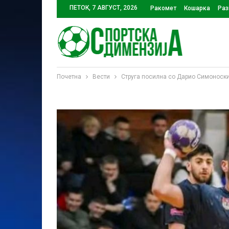
ПЕТОК, 7 АВГУСТ, 2026
Ракомет
Кошарка
Раз
Почетна
Вести
Струга посилна со Дарио Симоноски