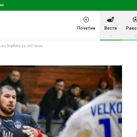
но
Почетна
Вести
Рако
 во борбата за опстанок