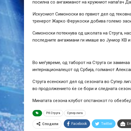
посилна со ангажманот на кружниот напаѓач Да
Искусниот Симоноски во првиот дел од тековна
тренерот Жарко Ферукоски добива големо заси
Симоноски потекнува од школата на Струга, нас
последните ангажмани ги имаше во Јуниор КВ и
Во меѓувреме, од таборот на Струга си замина
интернационалецот од Србија, голманот Алекса
Струга есенскиот дел од сезоната во Супер лиг
во продолжението ќе се бори и следната сезон
Минатата сезона клубот опстанокот го обезбед
РК Струга
Супер лига
Facebook
Twitter
Em
Сподели