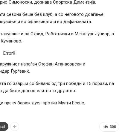
рио Симоноски, дознава Спортска Димензија.
та сезона беше без клуб, а со неговото доаѓање
лување и во офанзивата и во дефанзивата.
тапуваше и за Охрид, Работнички и Металург Јуниор, а
 Куманово.
Error9
а кружниот напаѓач Стефан Атанасовски и
ндар Ѓурѓевиќ.
ата го заврши со биланс од три победи и 15 порази, па
а да биде дел од елитното друштво.
и преку бараж дуел против Мулти Есенс.
ail
306