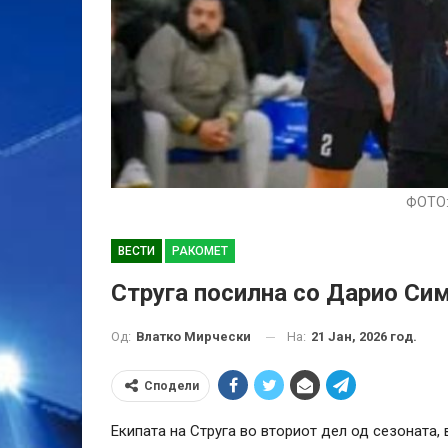
ФОТО:
ВЕСТИ
РАКОМЕТ
Струга посилна со Дарио Си
На:
21 Јан, 2026 год.
Од:
Влатко Мирчески
Сподели
Екипата на Струга во вториот дел од сезоната, 