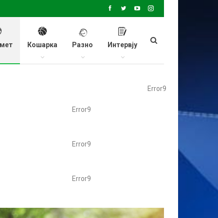
мет
Кошарка
Разно
Интервју
Error9
Error9
Error9
Error9