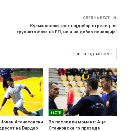
СЛЕДНА ВЕСТ
Кузмановски трет најдобар стрелец по
групната фаза на ЕП, но и најдобар пеналџија!
ПОВЕЌЕ ОД АВТОРОТ
ВЕСТИ
 Јован Атанасовски
Во последен момент: Аце
 дресот на Вардар
Станковски го презеде