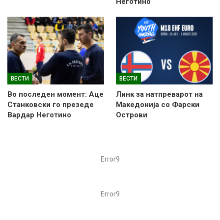
Неготино
ВЕСТИ
ВЕСТИ
Во последен момент: Аце
Линк за натпреварот на
Станковски го презеде
Македонија со Фарски
Вардар Неготино
Острови
Error9
Error9