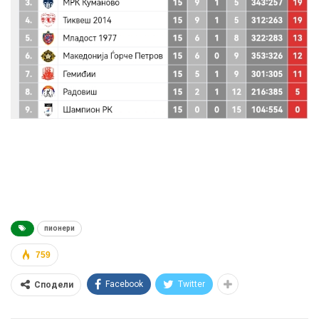
пионери
759
Facebook
Twitter
Сподели