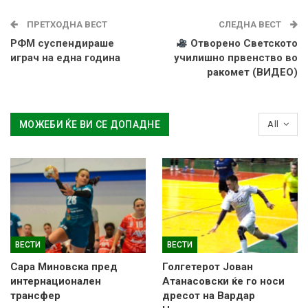
ПРЕТХОДНА ВЕСТ
СЛЕДНА ВЕСТ
РФМ суспендираше
Отворено Светското
играч на една година
училишно првенство во
ракомет (ВИДЕО)
МОЖЕБИ ЌЕ ВИ СЕ ДОПАДНЕ
All
ВЕСТИ
ВЕСТИ
Сара Миновска пред
Голгетерот Јован
интернационален
Атанасовски ќе го носи
трансфер
дресот на Вардар