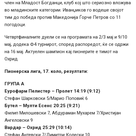
член на Младост Богданци, клуб кој што сериозно вложува
во младинските категории. Иванџиков го водеше својот
тим до победа против Македонија Ѓорче Петров со 11
погодоци.
Четвртфиналните дуели се на програмата на 2/3 мај и 9/10
мај, додека Ф4 турнирот, според распоредот, ќе се одржи
на 16 мај. Актуелен шампион кај пионерите е тимот на
Охрид.
Пионерска лига, 17. коло, резултати:
ГРУПА А
Еурофарм Пелистер – Пролет 14:19 (9:12)
Стефан Шарковски 5/Марио Поповиќ 6
Бутел – Мулти Есенс 20:25 (9:21)
Филип Милошевски 7, Абдураман Мухарем 7/Христијан
Ангеловски 9
Вардар – Охрид 25:29 (10:14)
Стефан Антевски 7/Димитри Колески 10