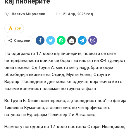
кај пионерите
На:
21 Апр, 2026 год.
Од:
Влатко Мирчески
759
Сподели
По одиграното 17. коло кај пионерите, познати се сите
четвртфиналисти кои ќе се борат за настап на Ф4 турнирот
оваа сезона. Од Група А, место меѓу најдобрите осум
обезбедија екипите на Охрид, Мулти Есенс, Струга и
Вардар. Последните две кола ќе одлучат која екипа ќе го
заземе конечниот пласман во групната фаза.
Во Група Б, беше поинтересно, а „последниот воз“ го фатија
Тиквеш и Куманово, а освен нив, во четвртфиналето
патуваат и Еурофарм Пелистер 2 и Алкалоид.
Најмногу погодоци во 17. коло постигна Стојан Иванџиков,