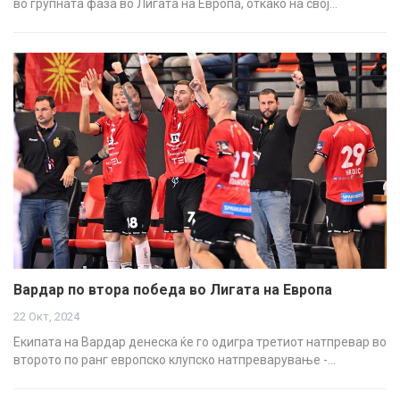
во групната фаза во Лигата на Европа, откако на свој…
Вардар по втора победа во Лигата на Европа
22 Окт, 2024
Екипата на Вардар денеска ќе го одигра третиот натпревар во
второто по ранг европско клупско натпреварување -…