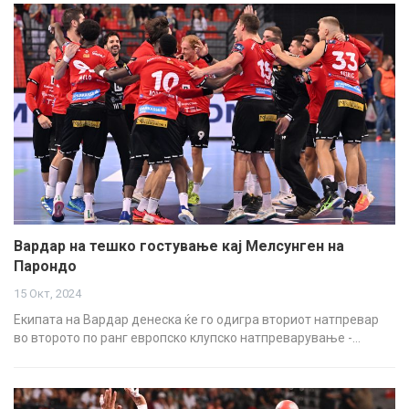
Вардар на тешко гостување кај Мелсунген на
Парондо
15 Окт, 2024
Екипата на Вардар денеска ќе го одигра вториот натпревар
во второто по ранг европско клупско натпреварување -…