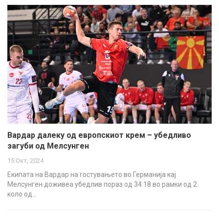
Вардар далеку од европскиот крем – убедливо
загуби од Мелсунген
15 Окт, 2024
Екипата на Вардар на гостувањето во Германија кај
Мелсунген доживеа убедлив пораз од 34:18 во рамки од 2.
коло од…