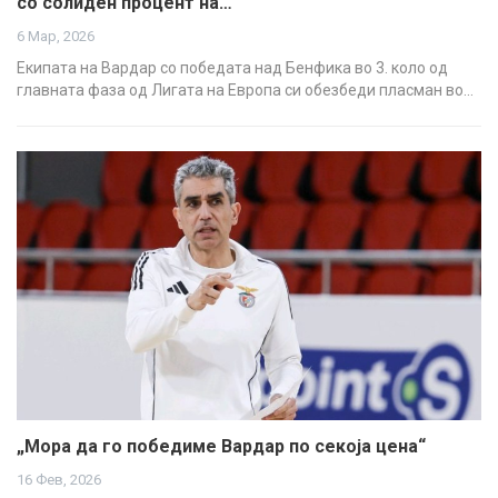
со солиден процент на…
6 Мар, 2026
Екипата на Вардар со победата над Бенфика во 3. коло од
главната фаза од Лигата на Европа си обезбеди пласман во…
„Мора да го победиме Вардар по секоја цена“
16 Фев, 2026