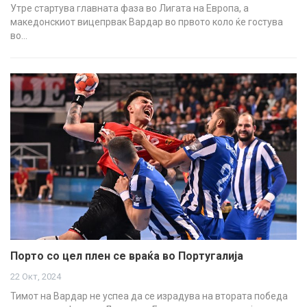
Утре стартува главната фаза во Лигата на Европа, а
македонскиот вицепрвак Вардар во првото коло ќе гостува
во…
Порто со цел плен се враќа во Португалија
22 Окт, 2024
Тимот на Вардар не успеа да се израдува на втората победа