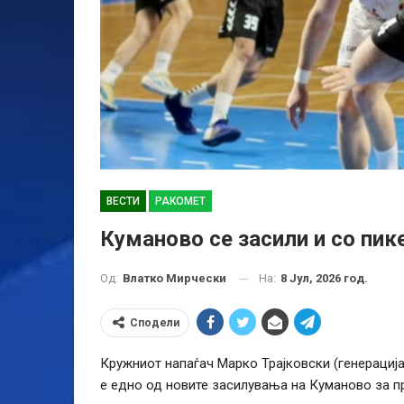
ВЕСТИ
РАКОМЕТ
Куманово се засили и со пик
На:
8 Јул, 2026 год.
Од:
Влатко Мирчески
Сподели
Кружниот напаѓач Марко Трајковски (генерација
е едно од новите засилувања на Куманово за п