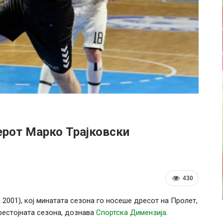
ерот Марко Трајковски
430
 2001), кој минатата сезона го носеше дресот на Пролет,
рестојната сезона, дознава
Спортска Димензија
.