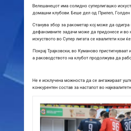
Велешанецот има солидно суперлигашко искуств
домашни клубови. Беше дел од Прилеп, Голден А
Станува збор за ракометар кој може да одигра 
дефанзивните задачи може да придонесе и во н
искуството во Супер лигата се квалитети кои ќ
Покрај Трајковски, во Куманово пристигнуваат 
а раководството на клубот продолжува да рабо
Не е исклучена можноста да се ангажираат ушт
конкурентен состав за настапот во најквалите