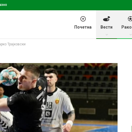
азно
Почетна
Вести
Рако
арко Трајковски