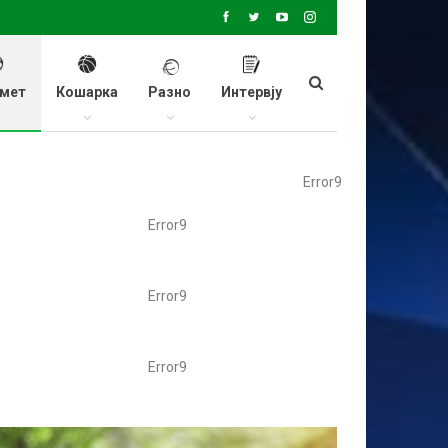
мет
Кошарка
Разно
Интервју
Error9
Error9
Error9
Error9