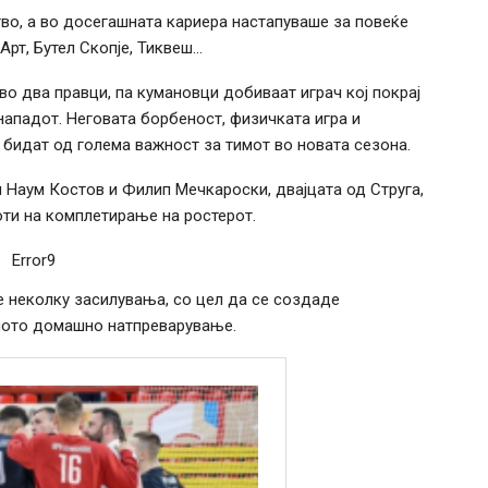
о, а во досегашната кариера настапуваше за повеќе
рт, Бутел Скопје, Тиквеш…
во два правци, па кумановци добиваат играч кој покрај
ападот. Неговата борбеност, физичката игра и
е бидат од голема важност за тимот во новата сезона.
и Наум Костов и Филип Мечкароски, двајцата од Струга,
ти на комплетирање на ростерот.
Error9
е неколку засилувања, со цел да се создаде
тното домашно натпреварување.