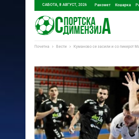
САБОТА, 8 АВГУСТ, 2026
Ракомет
Кошарка
Р
Почетна
Вести
Куманово се засили и со пикерот М