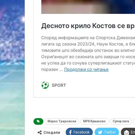
Марко Трајковски
МРК Куманово
Супер лига
Facebook
Twitter
Em
Сподели