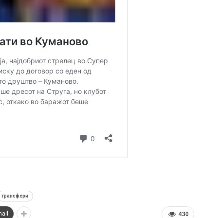
трансфери
ail
430