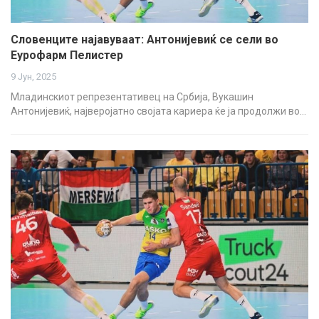
Словенците најавуваат: Антонијевиќ се сели во
Еурофарм Пелистер
9 Јун, 2025
Младинскиот репрезентативец на Србија, Вукашин
Антонијевиќ, најверојатно својата кариера ќе ја продолжи во…