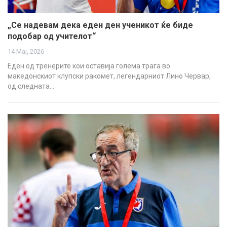
„Се надевам дека еден ден ученикот ќе биде
подобар од учителот“
14 Мај, 2026
Еден од тренерите кои оставија голема трага во
македонскиот клупски ракомет, легендарниот Лино Червар,
од следната…