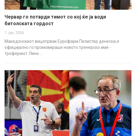
Червар го потврди тимот со кој ќе ја води
битолската гордост
1 Јун, 2026
Македонскиот вицепрвак Еурофарм Пелистер денеска и
официјално го промовираше новото тренерско име -
трофејниот Лино…