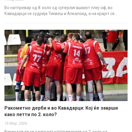
Во натпревар од 8. коло од суперлигашкиот плеј-оф, во
Кавадарци се судрија Тиквеш и Алкалоид, а на крајот се…
Ракометно дерби и во Кавадарци: Кој ќе заврши
како петти по 2. коло?
13 Мар, 2026
Викендов ќе се одиграат натпреварите од 2. коло од