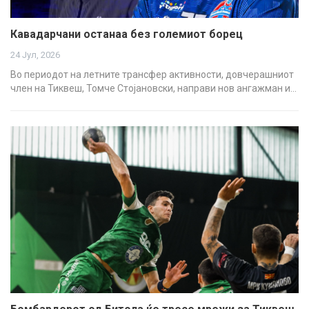
Кавадарчани останаа без големиот борец
24 Јул, 2026
Во периодот на летните трансфер активности, довчерашниот
член на Тиквеш, Томче Стојановски, направи нов ангажман и…