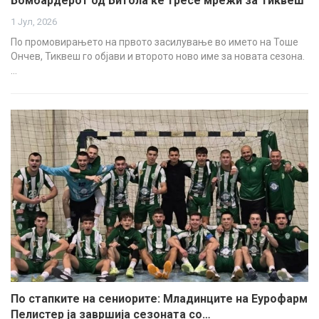
Бомбардерот од Битола ќе тресе мрежи за Тиквеш
1 Јул, 2026
По промовирањето на првото засилување во името на Тоше
Ончев, Тиквеш го објави и второто ново име за новата сезона.
…
По стапките на сениорите: Младинците на Еурофарм
Пелистер ја завршија сезоната со…