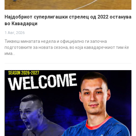
Најдобриот суперлигашки стрелец од 2022 останува
во Кавадарци
1 Авг, 2026
Тиквеш минатата недела и официјално ги започна
подготовките за новата сезона, во која кавадаречкиот тим ќе
има…