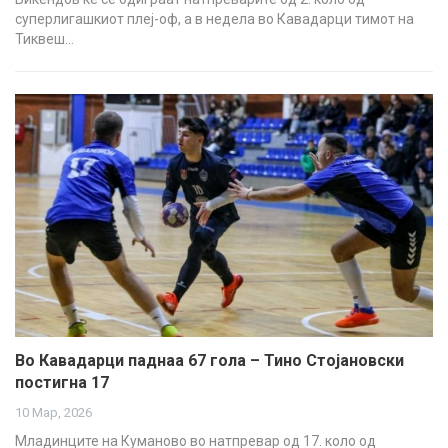
суперлигашкиот плеј-оф, а в недела во Кавадарци тимот на
Тиквеш…
Во Кавадарци паднаа 67 гола – Тино Стојановски
постигна 17
10 Мар, 2026
Младинците на Куманово во натпревар од 17. коло од