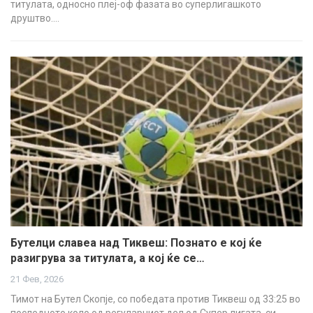
титулата, односно плеј-оф фазата во суперлигашкото
друштво.…
Бутелци славеа над Тиквеш: Познато е кој ќе
разигрува за титулата, а кој ќе се…
21 Фев, 2026
Тимот на Бутел Скопје, со победата против Тиквеш од 33:25 во
последното коло од регуларниот дел од Супер лигата, си…