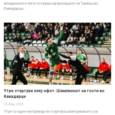
младинската лига гостуваа кај врсниците на Тиквеш во
Кавадарци,…
Утре стартува плеј-офот: Шампионот на гости во
Кавадарци
26 Фев, 2026
Утре со еден натпревар ќе стартува разигрувањето за