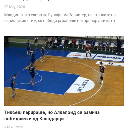
29 Мај, 2026
Младинската екипа на Еурофарм Пелистер, по стапките на
сениорскиот тим, со победа ја заврши натпреварувачката…
Тиквеш парираше, но Алкалоид си замина
победнички од Кавадарци
9 Мај, 2026