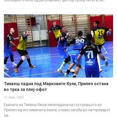
Тиквеш падна под Марковите Кули, Прилеп остана
во трка за плеј-офот
11 Фев, 2026
Екипата на Тиквеш беше изненадена на гостувањето во
Прилеп кај истоимената екипа, откако загуби во натпреварот
од…