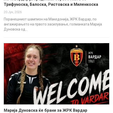
Трифуноска, Балоска, Ристовска и Миленкоска
20 Јун, 2026
Поранешниот шампион на Македонија, ЖРК Вардар, по
ангажирањето на првото засилување, голманката Марија
Дуновска од…
Марија Дуновска ќе брани за ЖРК Вардар