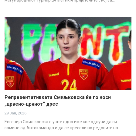
Репрезентативката Смиљковска ќе го носи
„црвено-црниот“ дрес
29 Јан, 2026
Евгенија Смиљковска е уште едно име кое одлучи да си
замине од Автокоманда и да се пресели во редовите на…