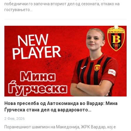
победнички го започна вториот дел од сезоната, откако на
гостувањето…
Нова преселба од Автокоманда во Вардар: Мина
Ѓурческа стана дел од вардаровото…
2 Фев, 2026
Поранешниот шампион на Македонија, ЖРК Вардар, кој е