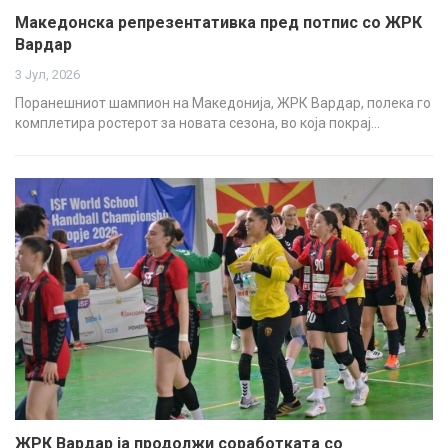
Македонска репрезентативка пред потпис со ЖРК
Вардар
3 Јул, 2026
Поранешниот шампион на Македонија, ЖРК Вардар, полека го
комплетира ростерот за новата сезона, во која покрај…
ЖРК Вардар ја продолжи соработката со