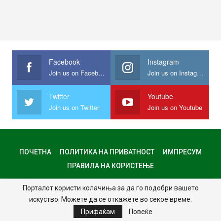
Facebook
Instagram
Join us on Facebook
Join us on Instagram
Twitter
Youtube
Join us on Twitter
Join us on Youtube
ПОЧЕТНА
ПОЛИТИКА НА ПРИВАТНОСТ
ИМПРЕСУМ
ПРАВИЛА НА КОРИСТЕЊЕ
Порталот користи колачиња за да го подобри вашето
© 2024 - Сите права задржани.
искуство. Можете да се откажете во секое време.
Website Design:
MKNet
Прифаќам
Повеќе