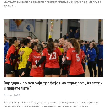
сконцентриран на привлекување млади репрезентативки, за
време…
Вардарки го освоија трофејот на турнирот „Атлетик
и пријателите“
1 Фев, 2026
Женскиот тим на Вардар е првиот освојувач на трофејот на
меѓународниот турнир „Атлетик и пријателите“, кој за…