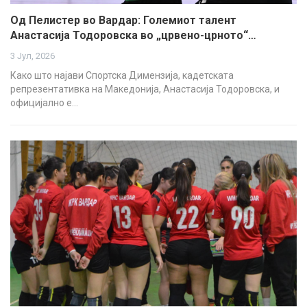
Од Пелистер во Вардар: Големиот талент
Анастасија Тодоровска во „црвено-црното“…
3 Јул, 2026
Како што најави Спортска Димензија, кадетската
репрезентативка на Македонија, Анастасија Тодоровска, и
официјално е…