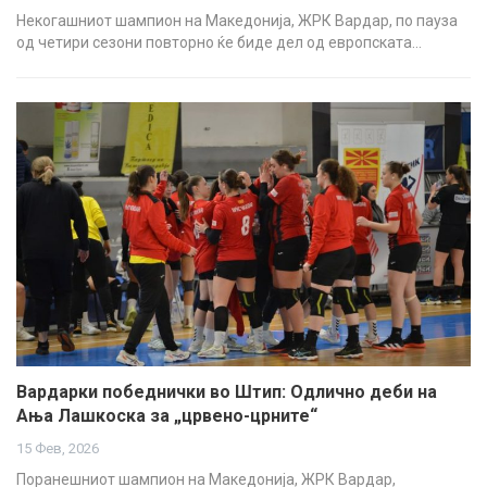
Некогашниот шампион на Македонија, ЖРК Вардар, по пауза
од четири сезони повторно ќе биде дел од европската…
Вардарки победнички во Штип: Одлично деби на
Ања Лашкоска за „црвено-црните“
15 Фев, 2026
Поранешниот шампион на Македонија, ЖРК Вардар,