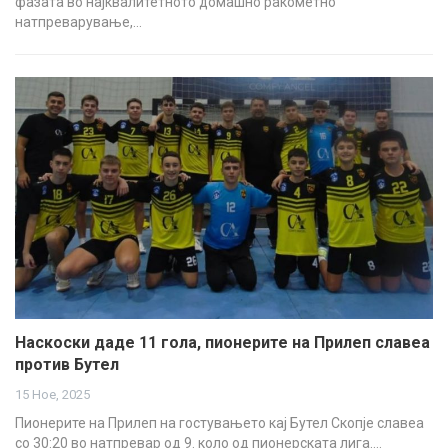
фазата во најквалитетното домашно ракометно
натпреварување,…
Наскоски даде 11 гола, пионерите на Прилеп славеа
против Бутел
15 Ное, 2025
Пионерите на Прилеп на гостувањето кај Бутел Скопје славеа
со 30:20 во натпревар од 9. коло од пионерската лига.…