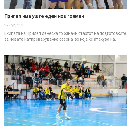
Прилеп има уште еден нов голман
27 Јул, 2026
Екипата на Прилеп денеска го означи стартот на подготовките
за новата натпреварувачка сезона, во која ќе атакува на…