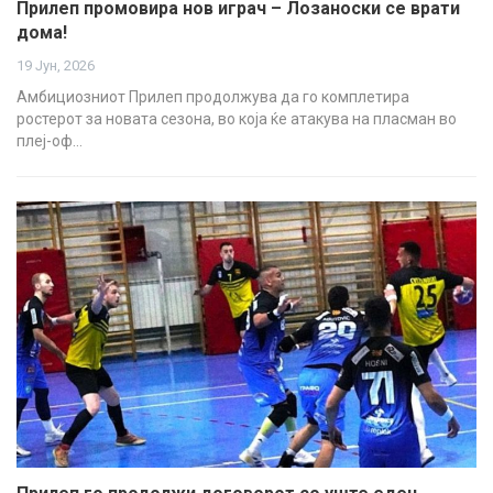
Прилеп промовира нов играч – Лозаноски се врати
дома!
19 Јун, 2026
Амбициозниот Прилеп продолжува да го комплетира
ростерот за новата сезона, во која ќе атакува на пласман во
плеј-оф…