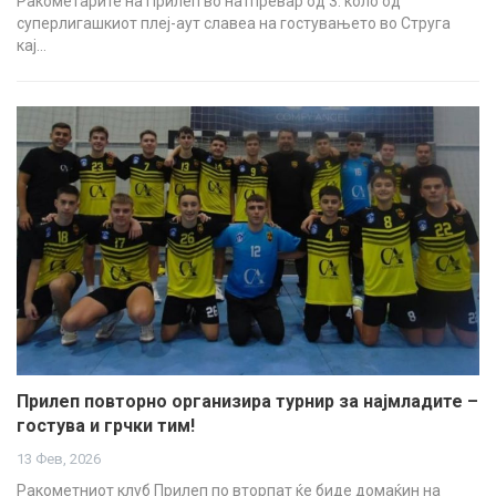
Ракометарите на Прилеп во натпревар од 3. коло од
суперлигашкиот плеј-аут славеа на гостувањето во Струга
кај…
Прилеп повторно организира турнир за најмладите –
гостува и грчки тим!
13 Фев, 2026
Ракометниот клуб Прилеп по вторпат ќе биде домаќин на