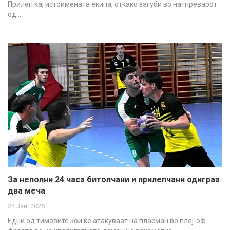
Прилеп кај истоимената екипа, откако загуби во натпреварот
од…
За неполни 24 часа битолчани и прилепчани одиграа
два меча
24 Јан, 2026
Едни од тимовите кои ќе атакуваат на пласман во плеј-оф