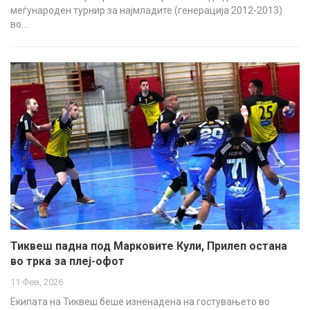
меѓународен турнир за најмладите (генерација 2012-2013)
во…
Тиквеш падна под Марковите Кули, Прилеп остана
во трка за плеј-офот
11 Фев, 2026
Екипата на Тиквеш беше изненадена на гостувањето во