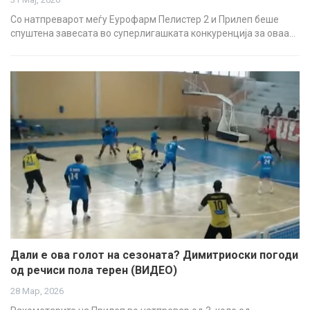
Со натпреварот меѓу Еурофарм Пелистер 2 и Прилеп беше
спуштена завесата во суперлигашката конкуренција за оваа…
Дали е ова голот на сезоната? Димитриоски погоди
од речиси пола терен (ВИДЕО)
28 Мар, 2026