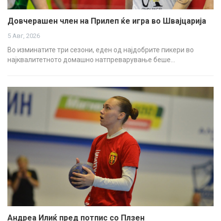
Довчерашен член на Прилеп ќе игра во Швајцарија
5 Авг, 2026
Во изминатите три сезони, еден од најдобрите пикери во
најквалитетното домашно натпреварување беше…
Андреа Илиќ пред потпис со Плзен