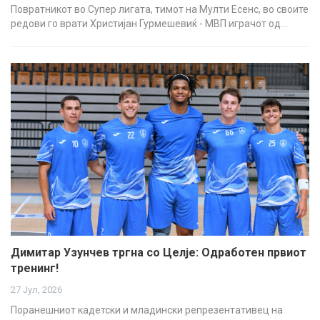
Повратникот во Супер лигата, тимот на Мулти Есенс, во своите
редови го врати Христијан Гурмешевиќ - МВП играчот од…
Димитар Узунчев тргна со Целје: Одработен првиот
тренинг!
27 Јул, 2026
Поранешниот кадетски и младински репрезентативец на