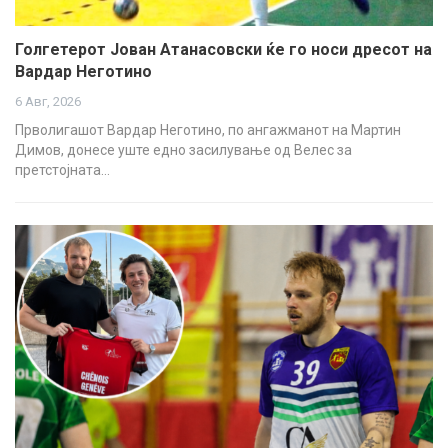
Голгетерот Јован Атанасовски ќе го носи дресот на
Вардар Неготино
6 Авг, 2026
Прволигашот Вардар Неготино, по ангажманот на Мартин
Димов, донесе уште едно засилување од Велес за
претстојната…