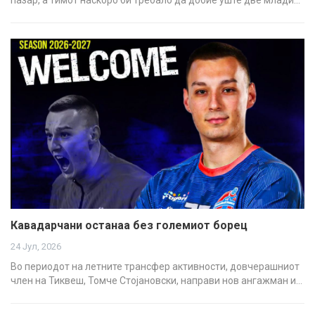
Кавадарчани останаа без големиот борец
24 Јул, 2026
Во периодот на летните трансфер активности, довчерашниот
член на Тиквеш, Томче Стојановски, направи нов ангажман и…