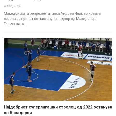
4 Авг, 2026
Македонската репрезентативка Андреа Илиќ во новата
сезона за првпат ќе настапува надвор од Македонија.
Голманката…
Најдобриот суперлигашки стрелец од 2022 останува
во Кавадарци