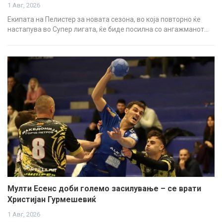
1 Авг, 2026
Екипата на Пелистер за новата сезона, во која повторно ќе
настапува во Супер лигата, ќе биде посилна со ангажманот…
Мулти Есенс доби големо засилување – се врати
Христијан Гурмешевиќ
1 Авг, 2026