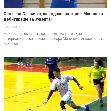
Слетa во Словачка, па веднаш на терен: Миновска
дебитираше за Јувента!
9 Авг, 2026
Македонија во новата сезона ќе има уште една
интернационалка во името на Сара Миновска, откако левото
крило се…