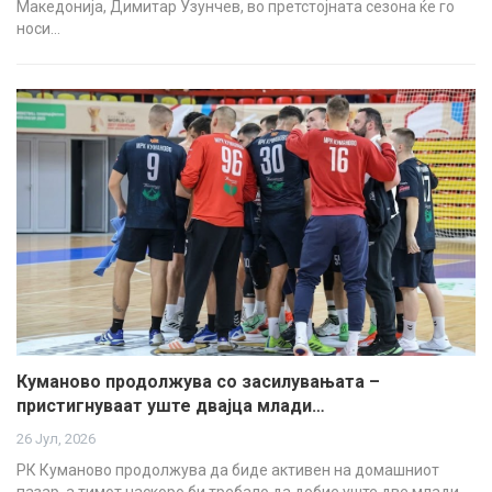
Македонија, Димитар Узунчев, во претстојната сезона ќе го
носи…
Куманово продолжува со засилувањата –
пристигнуваат уште двајца млади…
26 Јул, 2026
РК Куманово продолжува да биде активен на домашниот
пазар, а тимот наскоро би требало да добие уште две млади…