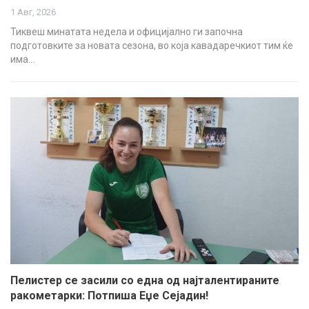
1 Авг, 2026
Тиквеш минатата недела и официјално ги започна
подготовките за новата сезона, во која кавадаречкиот тим ќе
има…
Пелистер се засили со една од најталентираните
ракометарки: Потпиша Еџе Сејадин!